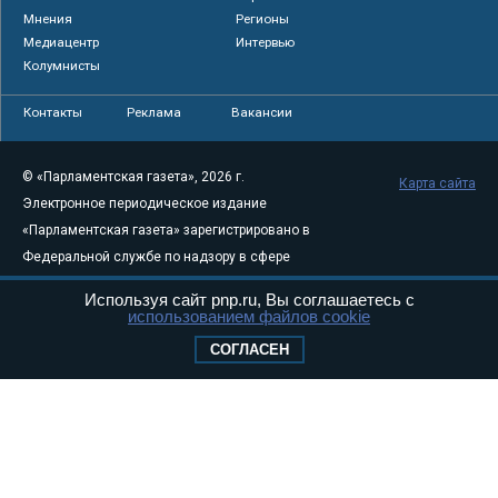
Мнения
Регионы
Медиацентр
Интервью
Колумнисты
Контакты
Реклама
Вакансии
© «Парламентская газета», 2026 г.
Карта сайта
Электронное периодическое издание
«Парламентская газета» зарегистрировано в
Федеральной службе по надзору в сфере
связи, информационных технологий и
Используя сайт pnp.ru, Вы соглашаетесь с
массовых коммуникаций (Роскомнадзор) 05
использованием файлов cookie
августа 2011 года. 18+
СОГЛАСЕН
Свидетельство о регистрации Эл № ФС77-
46097
Учредитель — АНО «Парламентская газета»
Исполняющий обязанности главного
редактора — Абдуллаев М.Р.
Тел.: +7 (495) 637–69–79 E-mail:
pg@pnp.ru