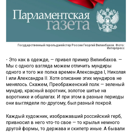
Государственный герольдмейстер России Георгий Вилинбахов. Фото:
Интерпресс
- Это как в одежде, — привел пример Вилинбахов. —
Мы с одного взгляда можем отличить мундиры
одного и того же полка времен Алек­сандра I, Николая
I или Александра II. Хотя описание этих мундиров не
менялось. Скажем, Преображенский полк — зеленый
мундир, красный во­ротник, золотое шитье на
воротнике и обшлагах. И при этом в разные периоды
они выглядели по-другому, был разный покрой.
Каждый художник, изображавший российский герб,
привносил в не­го что-то свое — то крылья немного
другой формы, то держава и скипетр иные. А бывали