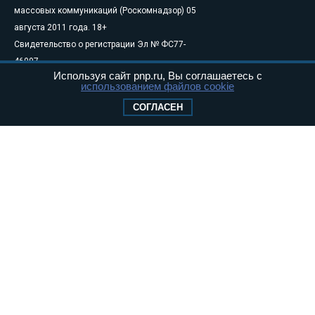
массовых коммуникаций (Роскомнадзор) 05
августа 2011 года. 18+
Свидетельство о регистрации Эл № ФС77-
46097
Используя сайт pnp.ru, Вы соглашаетесь с
Учредитель — АНО «Парламентская газета»
использованием файлов cookie
Исполняющий обязанности главного
СОГЛАСЕН
редактора — Абдуллаев М.Р.
Тел.: +7 (495) 637–69–79 E-mail:
pg@pnp.ru
«Парламентская газета» - официальное еженедельное издание
Федерального Собрания РФ. Издается с 1997 года. Учредители
газеты - Государственная Дума и Совет Федерации РФ. Официальный
публикатор федеральных конституционных законов, федеральных
законов и актов палат Федерального Собрания. «Парламентская
газета» имеет пункты печати и представительства в десяти субъектах
федерации.
Сайт «Парламентской газеты» - это оперативные новости и
достоверная информация о принимаемых в стране законах и
деятельности депутатов и сенаторов. При использовании материалов
сайта «Парламентской газеты» активная ссылка на pnp.ru
обязательна.