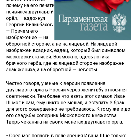
почему на его печати
появился двуглавый
орёл, — вздохнул
Георгий Вилинба­хов.
— Причем его
изображение — на
оборотной стороне, а не на лицевой. На лицевой
изображен всадник, ездец, который был символом
москов­ских князей. Возможно, здесь логика
брачного герба, где на лицевой сто­роне изображен
знак жениха, а на оборотной — невесты.
Честно говоря, ученые к версии появления
двуглавого орла в России через женитьбу относятся
скептиче­ски. Тем более что взять этот символ Иван
III мог и сам, ему никто не ме­шал, и вступать в брак
для этого со­вершенно не требовалось. К тому же и до
его свадьбы соперник Москов­ского княжества
Тверь чеканила на своих монетах двуглавого орла.
- Орёл мог попасть в поле зрения Ивана IIIне только