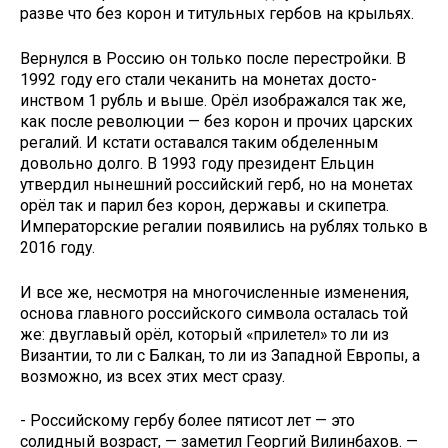
разве что без корон и титульных гербов на крыльях.
Вернулся в Россию он только после перестройки. В
1992 году его стали чеканить на монетах досто­
инством 1 рубль и выше. Орёл изо­бражался так же,
как после револю­ции — без корон и прочих царских
регалий. И кстати оставался таким обделенным
довольно долго. В 1993 году президент Ельцин
утвердил нынешний российский герб, но на монетах
орёл так и парил без ко­рон, державы и скипетра.
Императорские регалии появились на руб­лях только в
2016 году.
И все же, несмотря на многочис­ленные изменения,
основа главного российского символа осталась той
же: двуглавый орёл, который «при­летел» то ли из
Византии, то ли с Балкан, то ли из Западной Европы, а
возможно, из всех этих мест сразу.
- Российскому гербу более пяти­сот лет — это
солидный возраст, — заметил Георгий Вилинбахов. —