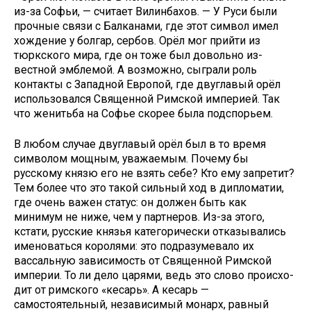
из-за Софьи, — считает Вилинбахов. — У Руси были
прочные связи с Балканами, где этот символ имел
хождение у болгар, сер­бов. Орёл мог прийти из
тюркского мира, где он тоже был довольно из­
вестной эмблемой. А возможно, сы­грали роль
контакты с Западной Ев­ропой, где двуглавый орёл
использо­вался Священной Римской империей. Так
что женитьба на Софье скорее была подспорьем.
В любом случае двуглавый орёл был в то время
символом мощным, уважаемым. Почему бы
русскому князю его не взять себе? Кто ему запретит?
Тем более что это такой сильный ход в дипломатии,
где очень важен статус: он должен быть как
минимум не ниже, чем у партнеров. Из-за этого,
кстати, русские князья категорически отказывались
име­новаться королями: это подразуме­вало их
вассальную зависимость от Священной Римской
империи. То ли дело царями, ведь это слово происхо­
дит от римского «кесарь». А кесарь —
самостоятельный, независимый мо­нарх, равный