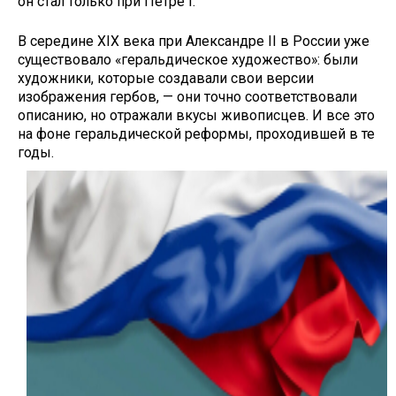
он стал только при Петре I.
В середине XIX века при Алексан­дре II в России уже
существовало «геральдическое художество»: были
художники, которые создавали свои версии
изображения гербов, — они точно соответствовали
описанию, но отражали вкусы живописцев. И все это
на фоне геральдической рефор­мы, проходившей в те
годы.