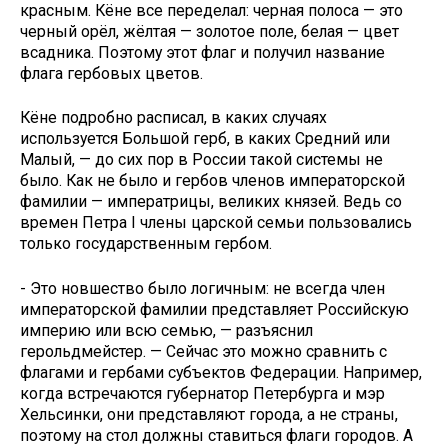
красным. Кёне все переделал: черная полоса — это
черный орёл, жёлтая — золотое поле, белая — цвет
всадника. Поэтому этот флаг и получил название
флага гербовых цветов.
Кёне подробно расписал, в каких случаях
используется Большой герб, в каких Средний или
Малый, — до сих пор в России такой системы не
было. Как не было и гербов членов императорской
фамилии — императрицы, великих князей. Ведь со
времен Петра I члены царской семьи пользовались
только государствен­ным гербом.
- Это новшество было логичным: не всегда член
императорской фами­лии представляет Российскую
им­перию или всю семью, — разъяснил
герольдмейстер. — Сейчас это можно сравнить с
флагами и гербами субъ­ектов Федерации. Например,
когда встречаются губернатор Петербурга и мэр
Хельсинки, они представляют города, а не страны,
поэтому на стол должны ставиться флаги городов. А