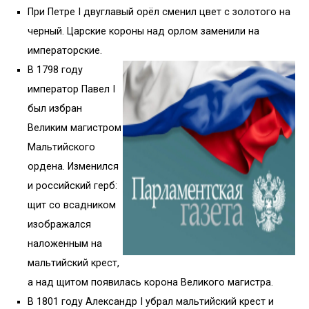
При Петре I двуглавый орёл сменил цвет с золотого на
черный. Царские короны над орлом заменили на
императорские.
В 1798 году
император Павел I
был избран
Великим магистром
Мальтийского
ордена. Изменился
и российский герб:
щит со всадником
изображался
наложенным на
мальтийский крест,
а над щитом появилась корона Великого магистра.
В 1801 году Александр I убрал мальтийский крест и