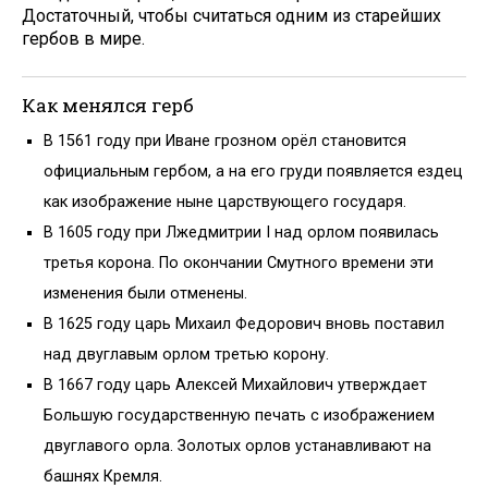
До­статочный, чтобы считаться одним из старейших
гербов в мире.
Как менялся герб
В 1561 году при Иване грозном орёл становится
официальным гербом, а на его груди появляется ездец
как изображение ныне царствующего государя.
В 1605 году при Лжедмитрии I над орлом появилась
третья корона. По окончании Смутного времени эти
изменения были отменены.
В 1625 году царь Михаил Федорович вновь поставил
над двуглавым орлом третью корону.
В 1667 году царь Алексей Михайлович утверждает
Большую государственную печать с изображением
двуглавого орла. Золотых орлов устанавливают на
башнях Кремля.