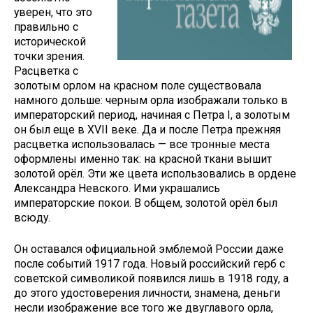
уверен, что это
правильно с
исторической
точки зрения.
Расцветка с
золотым орлом на красном поле существо­вала
намного дольше: черным орла изображали только в
император­ский период, начиная с Петра I, а золотым
он был еще в XVII веке. Да и после Петра прежняя
рас­цветка использовалась — все трон­ные места
оформлены именно так: на красной ткани вышит
золотой орёл. Эти же цвета использовались в ордене
Александра Невского. Ими украшались
императорские покои. В общем, золотой орёл был
всюду.
Он оставался официальной эмб­лемой России даже
после событий 1917 года. Новый российский герб с
советской символикой появился лишь в 1918 году, а
до этого удосто­верения личности, знамена, деньги
несли изображение все того же дву­главого орла,