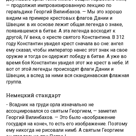
— продолжил импровизирован­ную лекцию по
геральдике Георгий Вилинбахов. — Мы это хорошо
видим на примере крестовых флагов Дании и
Швеции: в их основе лежит общая легенда о знаке,
появившемся в бит­ве. А эта легенда восходит к
другой, IV века, о кресте святого Констан­тина. В 312
году Константин уви­дел крест сначала во сне: ангел
ему сказал, чтобы император нанес этот знак на свое
оружие и тогда он одер­жит победу в битве. А уже во
вре­мя боя Константин увидел этот же крест в небе. И
вот от этой легенды происходят флаги Дании и
Швеции, а вслед за ними вся скандинавская флажная
группа.
Немецкий стандарт
- Всадник на груди орла изначаль­но не
ассоциировался со святым Георгием, — заметил
Георгий Вилинбахов. — Это было «воображение
государя на коне», то есть его изо­бражение. Поэтому
ему никогда не рисовали нимб. А святым Георгием