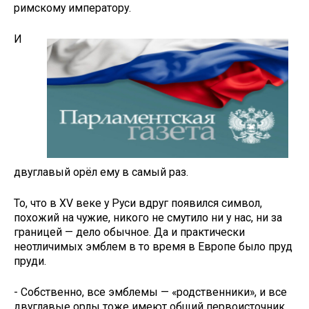
римскому императору.
И
двуглавый орёл ему в самый раз.
То, что в XV веке у Руси вдруг по­явился символ,
похожий на чужие, никого не смутило ни у нас, ни за
границей — дело обычное. Да и прак­тически
неотличимых эмблем в то время в Европе было пруд
пруди.
- Собственно, все эмблемы — «родственники», и все
двуглавые ор­лы тоже имеют общий первоисточ­ник,