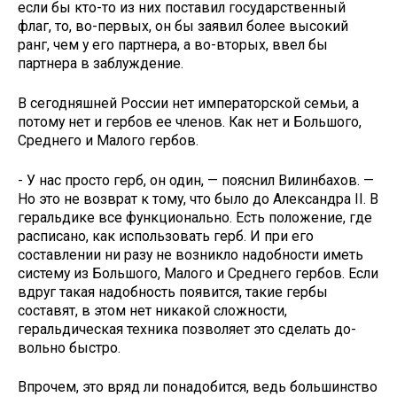
если бы кто-то из них поставил го­сударственный
флаг, то, во-первых, он бы заявил более высокий
ранг, чем у его партнера, а во-вторых, ввел бы
партнера в заблуждение.
В сегодняшней России нет импе­раторской семьи, а
потому нет и гер­бов ее членов. Как нет и Большого,
Среднего и Малого гербов.
- У нас просто герб, он один, — пояснил Вилинбахов. —
Но это не возврат к тому, что было до Алек­сандра II. В
геральдике все функцио­нально. Есть положение, где
распи­сано, как использовать герб. И при его
составлении ни разу не возникло надобности иметь
систему из Боль­шого, Малого и Среднего гербов. Ес­ли
вдруг такая надобность появит­ся, такие гербы
составят, в этом нет никакой сложности,
геральдическая техника позволяет это сделать до­
вольно быстро.
Впрочем, это вряд ли понадобит­ся, ведь большинство