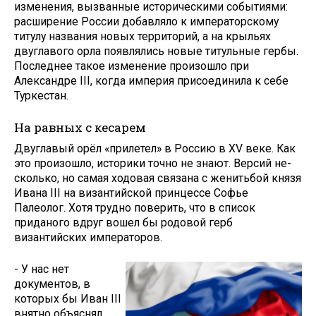
изменения, вызванные историческими событиями:
расшире­ние России добавляло к император­скому
титулу названия новых терри­торий, а на крыльях
двуглавого орла появлялись новые титульные гербы.
Последнее такое изменение произо­шло при
Александре III, когда империя присоединила к себе
Туркестан.
На равных с кесарем
Двуглавый орёл «прилетел» в Рос­сию в XV веке. Как
это произошло, историки точно не знают. Версий не­
сколько, но самая ходовая связана с женитьбой князя
Ивана III на визан­тийской принцессе Софье
Палеолог. Хотя трудно поверить, что в список
приданого вдруг вошел бы родовой герб
византийских императоров.
- У нас нет
документов, в
которых бы Иван III
внятно объяснял,