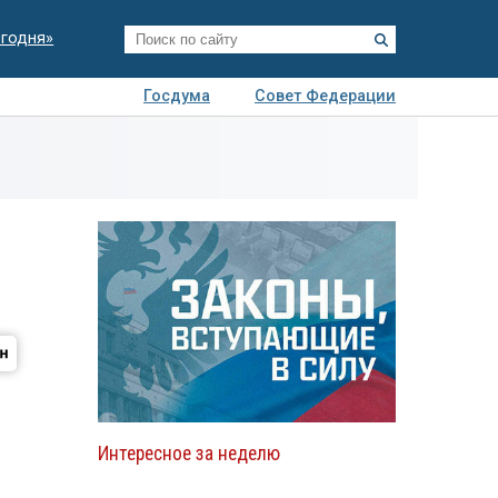
егодня»
Госдума
Совет Федерации
я
Авто
Недвижимость
Технологии
иза
Интересное за неделю