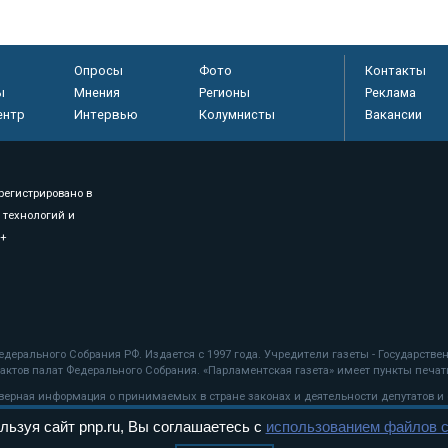
Опросы
Фото
Контакты
ы
Мнения
Регионы
Реклама
ентр
Интервью
Колумнисты
Вакансии
регистрировано в
 технологий и
8+
.
дерального Собрания РФ. Издается с 1997 года. Учредители газеты - Государств
ктов палат Федерального Собрания. «Парламентская газета» имеет пункты печати
оверная информация о принимаемых в стране законах и деятельности депутатов и
льзуя сайт pnp.ru, Вы соглашаетесь с
использованием файлов c
ехнологии