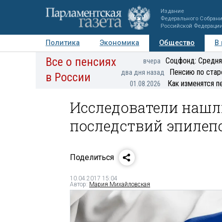
Издание
Федерального Собран
Российской Федераци
Политика
Экономика
Общество
В
Все о пенсиях
Фото
Авторы
Персоны
Мнения
Регионы
Соцфонд: Средня
вчера
Пенсию по стар
два дня назад
в России
Как изменятся п
01.08.2026
Исследователи нашли
последствий эпилеп
Поделиться
10.04.2017 15:04
Автор:
Мария Михайловская