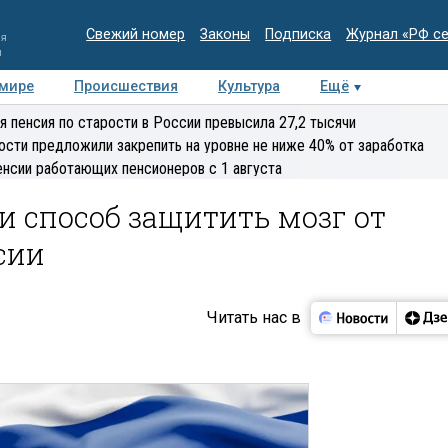
Свежий номер
Законы
Подписка
Журнал «РФ с
ия
и
 мире
Происшествия
Культура
Ещё
Медиацентр
Интервью
Колумнисты
Делова
я пенсия по старости в России превысила 27,2 тысячи
эксперт
ости предложили закрепить на уровне не ниже 40% от заработка
енсии работающих пенсионеров с 1 августа
 способ защитить мозг от
сии
Читать нас в