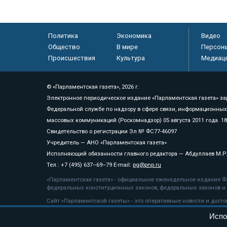
Политика
Экономика
Видео
Общество
В мире
Персон
Происшествия
Культура
Медиац
© «Парламентская газета», 2026 г.
Электронное периодическое издание «Парламентская газета» за
Федеральной службе по надзору в сфере связи, информационных
массовых коммуникаций (Роскомнадзор) 05 августа 2011 года. 1
Свидетельство о регистрации Эл № ФС77-46097
Учредитель — АНО «Парламентская газета»
Исполняющий обязанности главного редактора — Абдуллаев М.Р
Тел.: +7 (495) 637–69–79 E-mail:
pg@pnp.ru
«Парламентская газета» - официальное еженедельное издание Фе
федеральных конституционных законов, федеральных законов и а
Сайт «Парламентской газеты» - это оперативные новости и дост
«Парламентской газеты» активная ссылка на pnp.ru обязательна.
Испо
На информационном ресурсе применяются
рекомендательные т