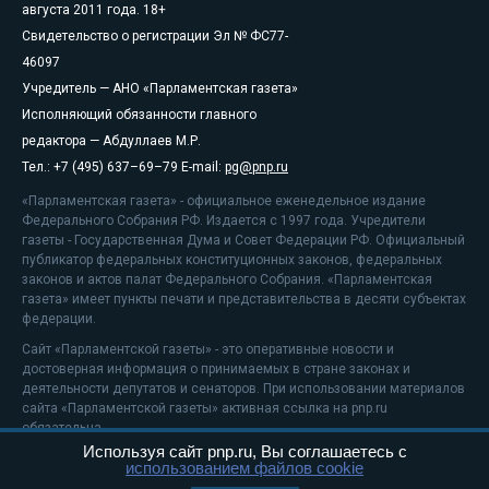
августа 2011 года. 18+
Свидетельство о регистрации Эл № ФС77-
46097
Учредитель — АНО «Парламентская газета»
Исполняющий обязанности главного
редактора — Абдуллаев М.Р.
Тел.: +7 (495) 637–69–79 E-mail:
pg@pnp.ru
«Парламентская газета» - официальное еженедельное издание
Федерального Собрания РФ. Издается с 1997 года. Учредители
газеты - Государственная Дума и Совет Федерации РФ. Официальный
публикатор федеральных конституционных законов, федеральных
законов и актов палат Федерального Собрания. «Парламентская
газета» имеет пункты печати и представительства в десяти субъектах
федерации.
Сайт «Парламентской газеты» - это оперативные новости и
достоверная информация о принимаемых в стране законах и
деятельности депутатов и сенаторов. При использовании материалов
сайта «Парламентской газеты» активная ссылка на pnp.ru
обязательна.
Используя сайт pnp.ru, Вы соглашаетесь с
На информационном ресурсе применяются
рекомендательные
использованием файлов cookie
технологии