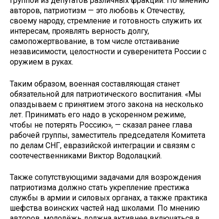
группой из депутатов различных фракций. По мнению
авторов, патриотизм — это любовь к Отечеству,
своему народу, стремление и готовность служить их
интересам, проявлять верность долгу,
самопожертвование, в том числе отстаивание
независимости, целостности и суверенитета России с
оружием в руках.
Таким образом, военная составляющая станет
обязательной для патриотического воспитания. «Мы
опаздываем с принятием этого закона на несколько
лет. Принимать его надо в ускоренном режиме,
чтобы не потерять Россию», — сказал ранее глава
рабочей группы, заместитель председателя Комитета
по делам СНГ, евразийской интеграции и связям с
соотечественниками Виктор Водолацкий.
Также сопутствующими задачами для возрождения
патриотизма должно стать укрепление престижа
службы в армии и силовых органах, а также практика
шефства воинских частей над школами. По мнению
авторов, молодёжь должна активнее включаться в