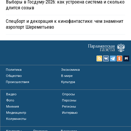
Выборы в Госдуму-2026: как устроена система и сколько
длится созыв
Спецборт и декорация к кинофантастике: чем знаменит
аэропорт Шереметьево
Политика
Экономика
Общество
В мире
Происшествия
Культура
Видео
Опросы
Фото
Персоны
Мнения
Регионы
Медиацентр
Интервью
Колумнисты