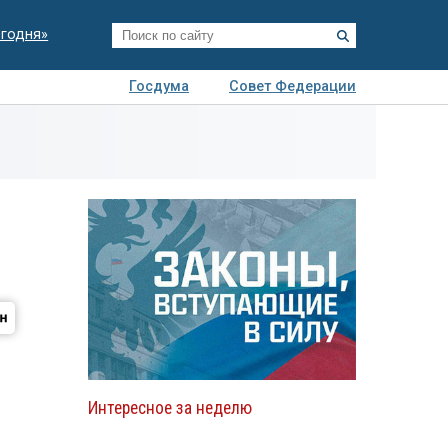
егодня»
Госдума
Совет Федерации
я
Авто
Недвижимость
Технологии
иза
Интересное за неделю