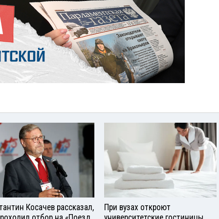
тантин Косачев рассказал,
При вузах откроют
проходил отбор на «Поезд
университетские гостиницы