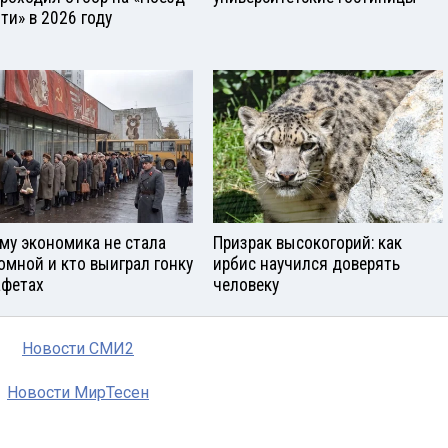
ти» в 2026 году
му экономика не стала
Призрак высокогорий: как
омной и кто выиграл гонку
ирбис научился доверять
афетах
человеку
Новости СМИ2
Новости МирТесен