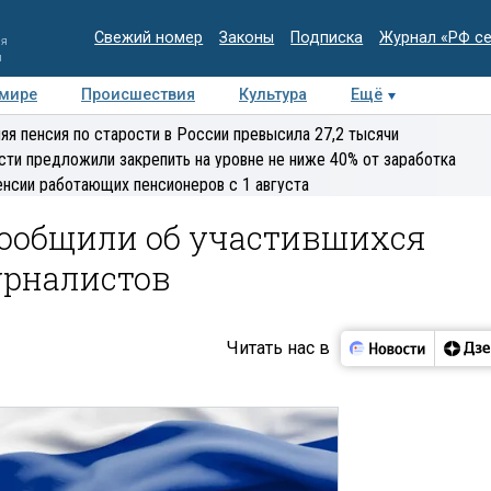
Свежий номер
Законы
Подписка
Журнал «РФ с
ия
и
 мире
Происшествия
Культура
Ещё
Медиацентр
Интервью
Колумнисты
Делова
яя пенсия по старости в России превысила 27,2 тысячи
эксперт
сти предложили закрепить на уровне не ниже 40% от заработка
енсии работающих пенсионеров с 1 августа
сообщили об участившихся
урналистов
Читать нас в