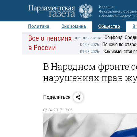
Издание
Федерального Собран
Российской Федераци
Политика
Экономика
Общество
В
Все о пенсиях
Фото
Авторы
Персоны
Мнения
Регионы
Соцфонд: Средн
два дня назад
Пенсию по старо
04.08.2026
в России
Как изменятся п
01.08.2026
В Народном фронте 
нарушениях прав ж
Поделиться
02.04.2017 17:05