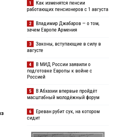
Как изменятся пенсии
1
работающих пенсионеров с 1 августа
Владимир Джабаров — о том,
2
зачем Европе Армения
Законы, вступающие в силу в
3
августе
В МИД России заявили о
4
подготовке Европы к войне с
Россией
В Абхазии впервые пройдёт
5
масштабный молодёжный форум
Ереван рубит сук, на котором
6
из
сидит