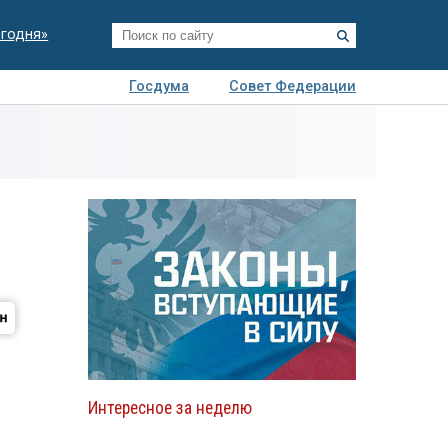
егодня»
Госдума
Совет Федерации
я
Авто
Недвижимость
Технологии
иза
Интересное за неделю