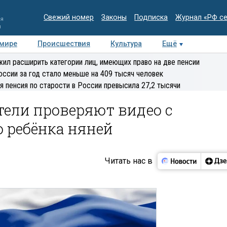
Свежий номер
Законы
Подписка
Журнал «РФ с
ия
и
 мире
Происшествия
Культура
Ещё
Медиацентр
Интервью
Колумнисты
Делова
ил расширить категории лиц, имеющих право на две пенсии
эксперт
оссии за год стало меньше на 409 тысяч человек
я пенсия по старости в России превысила 27,2 тысячи
тели проверяют видео с
 ребёнка няней
Читать нас в