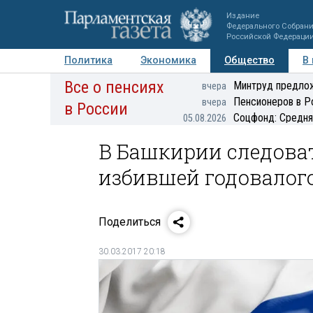
Издание
Федерального Собран
Российской Федераци
Политика
Экономика
Общество
В
Все о пенсиях
Фото
Авторы
Персоны
Мнения
Регионы
Минтруд предлож
вчера
Пенсионеров в Р
вчера
в России
Соцфонд: Средня
05.08.2026
В Башкирии следова
избившей годовалого
Поделиться
30.03.2017 20:18