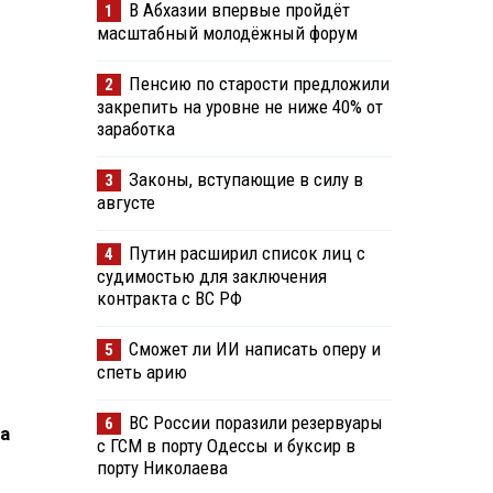
В Абхазии впервые пройдёт
1
масштабный молодёжный форум
Пенсию по старости предложили
2
закрепить на уровне не ниже 40% от
заработка
Законы, вступающие в силу в
3
августе
Путин расширил список лиц с
4
судимостью для заключения
контракта с ВС РФ
Сможет ли ИИ написать оперу и
5
спеть арию
ВС России поразили резервуары
6
а
с ГСМ в порту Одессы и буксир в
порту Николаева