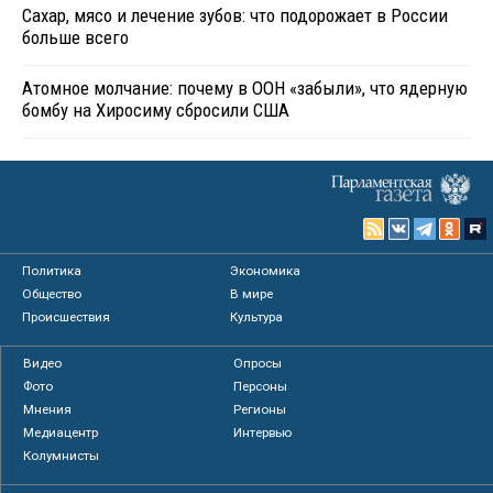
Сахар, мясо и лечение зубов: что подорожает в России
больше всего
Атомное молчание: почему в ООН «забыли», что ядерную
бомбу на Хиросиму сбросили США
Политика
Экономика
Общество
В мире
Происшествия
Культура
Видео
Опросы
Фото
Персоны
Мнения
Регионы
Медиацентр
Интервью
Колумнисты