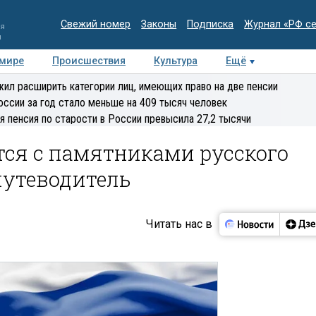
Свежий номер
Законы
Подписка
Журнал «РФ с
ия
и
 мире
Происшествия
Культура
Ещё
Медиацентр
Интервью
Колумнисты
Делова
ил расширить категории лиц, имеющих право на две пенсии
эксперт
оссии за год стало меньше на 409 тысяч человек
я пенсия по старости в России превысила 27,2 тысячи
тся с памятниками русского
путеводитель
Читать нас в