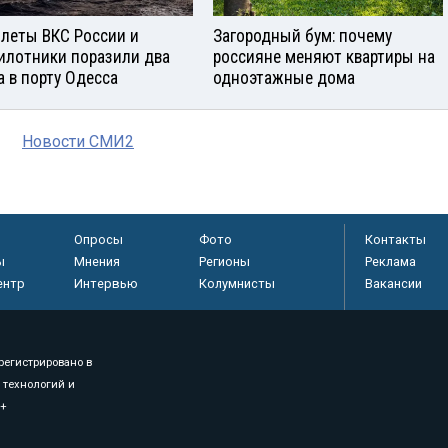
леты ВКС России и
Загородный бум: почему
илотники поразили два
россияне меняют квартиры на
а в порту Одесса
одноэтажные дома
Новости СМИ2
Опросы
Фото
Контакты
ы
Мнения
Регионы
Реклама
ентр
Интервью
Колумнисты
Вакансии
регистрировано в
 технологий и
8+