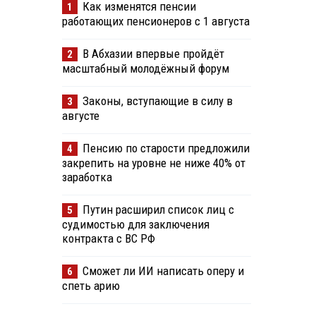
Как изменятся пенсии
1
работающих пенсионеров с 1 августа
В Абхазии впервые пройдёт
2
масштабный молодёжный форум
Законы, вступающие в силу в
3
августе
Пенсию по старости предложили
4
закрепить на уровне не ниже 40% от
заработка
Путин расширил список лиц с
5
судимостью для заключения
контракта с ВС РФ
Сможет ли ИИ написать оперу и
6
спеть арию