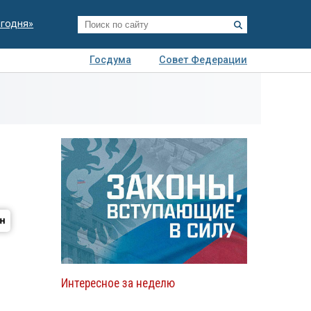
егодня»
Госдума
Совет Федерации
я
Авто
Недвижимость
Технологии
иза
Интересное за неделю