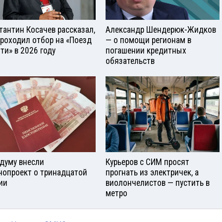
тантин Косачев рассказал,
Александр Шендерюк-Жидков
проходил отбор на «Поезд
— о помощи регионам в
ти» в 2026 году
погашении кредитных
обязательств
сдуму внесли
Курьеров с СИМ просят
нопроект о тринадцатой
прогнать из электричек, а
ии
виолончелистов — пустить в
метро