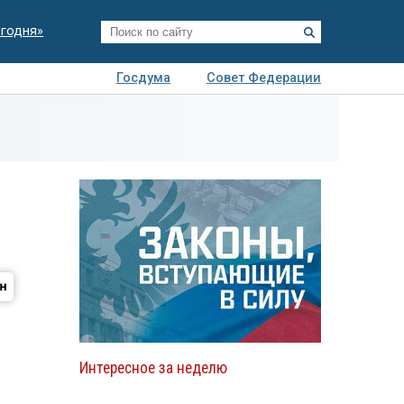
егодня»
Госдума
Совет Федерации
я
Авто
Недвижимость
Технологии
иза
Интересное за неделю