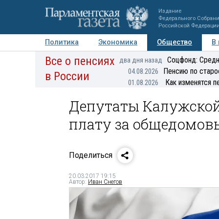
Издание
Федерального Собран
Российской Федераци
Политика
Экономика
Общество
В
Все о пенсиях
Фото
Авторы
Персоны
Мнения
Регионы
Соцфонд: Средн
два дня назад
Пенсию по старо
04.08.2026
в России
Как изменятся п
01.08.2026
Депутаты Калужской
плату за общедомов
Поделиться
20.03.2017 19:15
Автор:
Иван Снегов