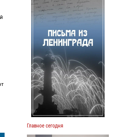
ий
ют
Главное сегодня