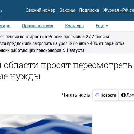
Свежий номер
Законы
Подписка
Журнал «РФ с
ия
и
 мире
Происшествия
Культура
Ещё
Медиацентр
Интервью
Колумнисты
Делова
яя пенсия по старости в России превысила 27,2 тысячи
эксперт
сти предложили закрепить на уровне не ниже 40% от заработка
енсии работающих пенсионеров с 1 августа
 области просят пересмотреть
ые нужды
Читать нас в