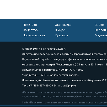
Политика
Экономика
Видео
Общество
В мире
Персон
Происшествия
Культура
Медиац
© «Парламентская газета», 2026 г.
Электронное периодическое издание «Парламентская газета» за
Федеральной службе по надзору в сфере связи, информационных
массовых коммуникаций (Роскомнадзор) 05 августа 2011 года. 1
Свидетельство о регистрации Эл № ФС77-46097
Учредитель — АНО «Парламентская газета»
Исполняющий обязанности главного редактора — Абдуллаев М.Р
Тел.: +7 (495) 637–69–79 E-mail:
pg@pnp.ru
«Парламентская газета» - официальное еженедельное издание Фе
федеральных конституционных законов, федеральных законов и а
Сайт «Парламентской газеты» - это оперативные новости и дост
«Парламентской газеты» активная ссылка на pnp.ru обязательна.