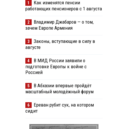
Как изменятся пенсии
1
работающих пенсионеров с 1 августа
Владимир Джабаров — о том,
2
зачем Европе Армения
Законы, вступающие в силу в
3
августе
В МИД России заявили о
4
подготовке Европы к войне с
Россией
В Абхазии впервые пройдёт
5
масштабный молодёжный форум
Ереван рубит сук, на котором
6
сидит