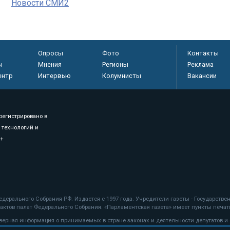
Новости СМИ2
Опросы
Фото
Контакты
ы
Мнения
Регионы
Реклама
ентр
Интервью
Колумнисты
Вакансии
регистрировано в
 технологий и
8+
.
дерального Собрания РФ. Издается с 1997 года. Учредители газеты - Государств
ктов палат Федерального Собрания. «Парламентская газета» имеет пункты печати
оверная информация о принимаемых в стране законах и деятельности депутатов и