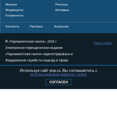
Мнения
Регионы
Медиацентр
Интервью
Колумнисты
Контакты
Реклама
Вакансии
© «Парламентская газета», 2026 г.
Карта сайта
Электронное периодическое издание
«Парламентская газета» зарегистрировано в
Федеральной службе по надзору в сфере
связи, информационных технологий и
Используя сайт pnp.ru, Вы соглашаетесь с
массовых коммуникаций (Роскомнадзор) 05
использованием файлов cookie
августа 2011 года. 18+
СОГЛАСЕН
Свидетельство о регистрации Эл № ФС77-
46097
Учредитель — АНО «Парламентская газета»
Исполняющий обязанности главного
редактора — Абдуллаев М.Р.
Тел.: +7 (495) 637–69–79 E-mail:
pg@pnp.ru