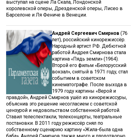
выступал на сцене Ла Скала, Лондонской
королевской оперы, Дрезденской оперы, Лисео в
Барселоне и Ля Фениче в Венеции.
Андрей Сергеевич Смирнов
(76
лет), российский кинорежиссёр.
Народный артист РФ. Дебютной
работой Андрея Смирнова стала
картина «Пядь земли» (1964).
Второй его фильм «Белорусский
вокзал», снятый в 1971 году, стал
событием в советском
кинематографе. После выхода в
1979 году картины «Верой и
правдой», Андрей Смирнов ушёл из кинорежиссуры,
объяснив это решение несогласием с советской
цензурой и недовольством собственной работой.
Ставил телеспектакли, телеконцерты, театральные
постановки. В 2011 году режиссёр снял по
собственному сценарию картину «Жила-была одна
баба». Андрей Смирнов также много и плодотворно