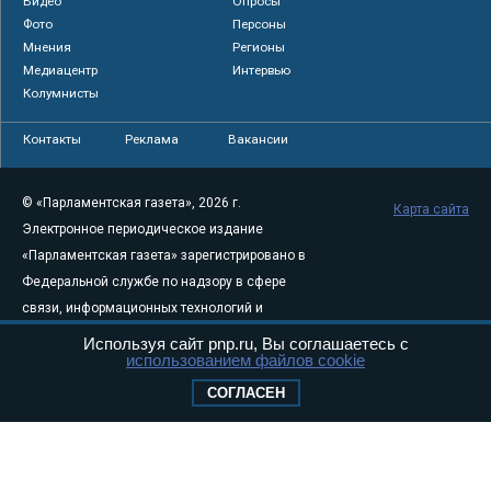
Видео
Опросы
Фото
Персоны
Мнения
Регионы
Медиацентр
Интервью
Колумнисты
Контакты
Реклама
Вакансии
© «Парламентская газета», 2026 г.
Карта сайта
Электронное периодическое издание
«Парламентская газета» зарегистрировано в
Федеральной службе по надзору в сфере
связи, информационных технологий и
массовых коммуникаций (Роскомнадзор) 05
Используя сайт pnp.ru, Вы соглашаетесь с
использованием файлов cookie
августа 2011 года. 18+
Свидетельство о регистрации Эл № ФС77-
СОГЛАСЕН
46097
Учредитель — АНО «Парламентская газета»
Исполняющий обязанности главного