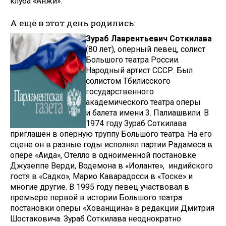
клуба «Анжи».
А ещё в этот день родились:
Зураб Лаврентьевич Соткилава
(80 лет), оперный певец, солист
Большого театра России.
Народный артист СССР. Был
солистом Тбилисского
государственного
академического театра оперы
и балета имени 3. Палиашвили. В
1974 году Зураб Соткилава
приглашен в оперную труппу Большого театра. На его
сцене он в разные годы исполнял партии Радамеса в
опере «Аида», Отелло в одноименной постановке
Джузеппе Верди, Водемона в «Иоланте», индийского
гостя в «Садко», Марио Каварадосси в «Тоске» и
многие другие. В 1995 году певец участвовал в
премьере первой в истории Большого театра
постановки оперы «Хованщина» в редакции Дмитрия
Шостаковича. Зураб Соткилава неоднократно