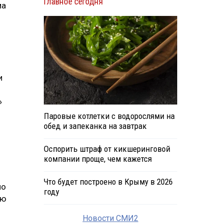
Главное сегодня
ма
и
»
,
Паровые котлетки с водорослями на
обед и запеканка на завтрак
Оспорить штраф от кикшеринговой
компании проще, чем кажется
Что будет построено в Крыму в 2026
но
году
ую
Новости СМИ2