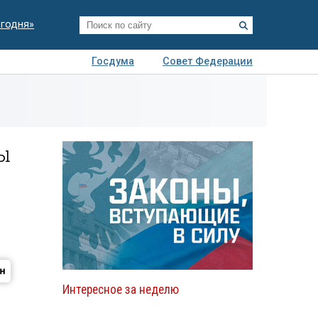
егодня»
Госдума
Совет Федерации
я
Авто
Недвижимость
Технологии
иза
ы
Интересное за неделю