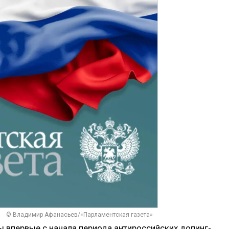
© Владимир Афанасьев/«Парламентская газета»
ы впервые с начала периода антироссийских допинг-