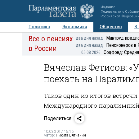
Издание
Федерального Собран
Российской Федераци
Политика
Экономика
Общество
В
Все о пенсиях
Фото
Авторы
Персоны
Мнения
Регионы
Минтруд предло
два дня назад
Пенсионеров в 
два дня назад
в России
Соцфонд: Средня
05.08.2026
Вячеслав Фетисов: «
поехать на Паралим
Таков один из итогов встречи
Международного паралимпий
Поделиться
10.03.2017 15:16
Автор:
Никита Вятчанин