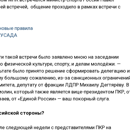
ей встречей, общение проходило в рамках встречи с
новые правила
 РУСАДА
и такой встречи было заявлено мною на заcедании
 физической культуре, спорту, и делам молодёжи. —
ультате было принято решение сформировать делегацию и
му большому сожалению, из-за санкционных ограничени
митета, депутату от фракции ЛДПР Михаилу Дегтярёву. В
молин, который также является вице-президентом ПКР, о
аев, от «Единой России» — ваш покорный слуга.
сийской стороны?
але следующей недели с представителями ПКР на