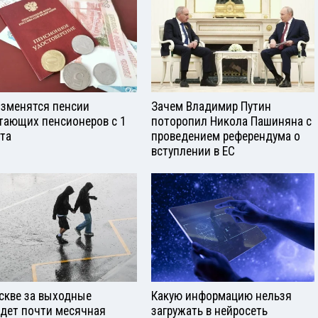
изменятся пенсии
Зачем Владимир Путин
тающих пенсионеров с 1
поторопил Никола Пашиняна с
ста
проведением референдума о
вступлении в ЕС
скве за выходные
Какую информацию нельзя
дет почти месячная
загружать в нейросеть