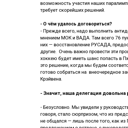
возможность участия наших паралимп
требует скорейших решений.
- О чём удалось договориться?
- Прежде всего, надо выполнить анти
мнением МОК и ВАДА. Там всего 76 пун
них — восстановление РУСАДА, предо
другие. Очень важно провести эти пр
хоккею будет иметь шанс попасть в П
это решение, когда мы будем соответ
готово собраться на внеочередное за
Крэйвена.
- Значит, наша делегация довольна
- Безусловно. Мы увидели у руководс
говоря, стало сюрпризом, что из пред
не общался — лишь после того, как и
предложением о встрече, с руководст