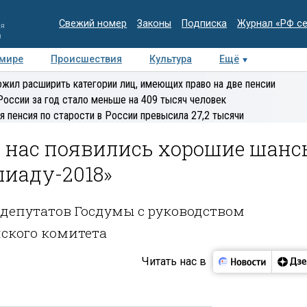
Свежий номер
Законы
Подписка
Журнал «РФ с
ия
и
 мире
Происшествия
Культура
Ещё
Медиацентр
Интервью
Колумнисты
Делова
жил расширить категории лиц, имеющих право на две пенсии
эксперт
России за год стало меньше на 409 тысяч человек
я пенсия по старости в России превысила 27,2 тысячи
У нас появились хорошие шанс
пиаду-2018»
 депутатов Госдумы с руководством
ского комитета
Читать нас в