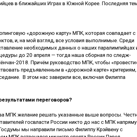
ийцев в ближайших Играх в Южной Корее. Последняя те
допинговую «дорожную карту» МПК, которая совпадает с
ктов, и, на мой взгляд, все условия выполнимые. Среди
ставление необходимых данных о наших паралимпийцах 
оцедуры до 20 апреля — тогда наша сборная по следж-
хёнчан-2018. Причём руководство МПК, чтобы «провести
ствовать предъявленным в «дорожной карте» критериям
седание. В этом нас заверили все, включая Филиппа
 результатами переговоров?
тва МПК желание решать указанные выше вопросы. Чест
ставителей госвласти России никто до нас с МПК напрям
з Госдумы мы направили письмо Филиппу Крэйвену с
вом МПК встречался министр спорта России Павел