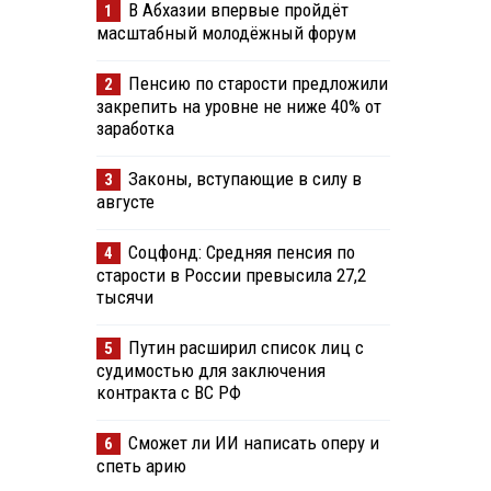
В Абхазии впервые пройдёт
1
масштабный молодёжный форум
Пенсию по старости предложили
2
закрепить на уровне не ниже 40% от
заработка
Законы, вступающие в силу в
3
августе
Соцфонд: Средняя пенсия по
4
старости в России превысила 27,2
тысячи
Путин расширил список лиц с
5
судимостью для заключения
контракта с ВС РФ
Сможет ли ИИ написать оперу и
6
спеть арию