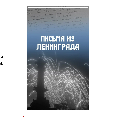
ли
ы.