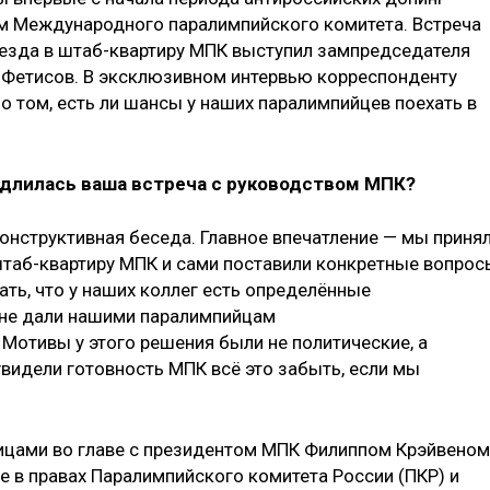
ом Международного паралимпийского комитета. Встреча
иезда в штаб-квартиру МПК выступил зампредседателя
 Фетисов. В эксклюзивном интервью корреспонденту
о том, есть ли шансы у наших паралимпийцев поехать в
 длилась ваша встреча с руководством МПК?
конструктивная беседа. Главное впечатление — мы приня
штаб-квартиру МПК и сами поставили конкретные вопрос
ать, что у наших коллег есть определённые
 не дали нашими паралимпийцам
Мотивы у этого решения были не политические, а
увидели готовность МПК всё это забыть, если мы
ицами во главе с президентом МПК Филиппом Крэйвеном
е в правах Паралимпийского комитета России (ПКР) и