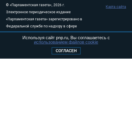
© «Парламентская газета», 2026 г.
Карта сайта
Электронное периодическое издание
«Парламентская газета» зарегистрировано в
Федеральной службе по надзору в сфере
связи, информационных технологий и
Используя сайт pnp.ru, Вы соглашаетесь с
массовых коммуникаций (Роскомнадзор) 05
использованием файлов cookie
августа 2011 года. 18+
СОГЛАСЕН
Свидетельство о регистрации Эл № ФС77-
46097
Учредитель — АНО «Парламентская газета»
Исполняющий обязанности главного
редактора — Абдуллаев М.Р.
Тел.: +7 (495) 637–69–79 E-mail:
pg@pnp.ru
«Парламентская газета» - официальное еженедельное издание
Федерального Собрания РФ. Издается с 1997 года. Учредители
газеты - Государственная Дума и Совет Федерации РФ. Официальный
публикатор федеральных конституционных законов, федеральных
законов и актов палат Федерального Собрания. «Парламентская
газета» имеет пункты печати и представительства в десяти субъектах
федерации.