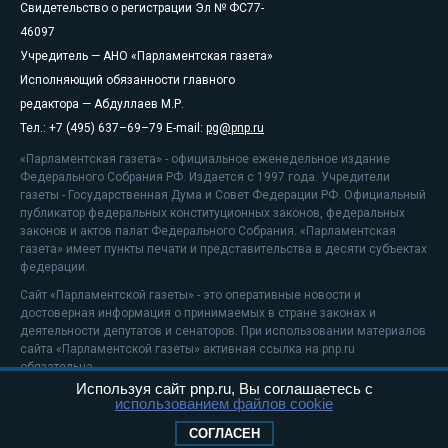
Свидетельство о регистрации Эл № ФС77-
46097
Учредитель — АНО «Парламентская газета»
Исполняющий обязанности главного
редактора — Абдуллаев М.Р.
Тел.: +7 (495) 637–69–79 E-mail:
pg@pnp.ru
«Парламентская газета» - официальное еженедельное издание
Федерального Собрания РФ. Издается с 1997 года. Учредители
газеты - Государственная Дума и Совет Федерации РФ. Официальный
публикатор федеральных конституционных законов, федеральных
законов и актов палат Федерального Собрания. «Парламентская
газета» имеет пункты печати и представительства в десяти субъектах
федерации.
Сайт «Парламентской газеты» - это оперативные новости и
достоверная информация о принимаемых в стране законах и
деятельности депутатов и сенаторов. При использовании материалов
сайта «Парламентской газеты» активная ссылка на pnp.ru
обязательна.
Используя сайт pnp.ru, Вы соглашаетесь с
На информационном ресурсе применяются
рекомендательные
использованием файлов cookie
технологии
Положение о защите персональных данных
СОГЛАСЕН