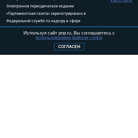
Карта сайта
Электронное периодическое издание
«Парламентская газета» зарегистрировано в
Федеральной службе по надзору в сфере
связи, информационных технологий и
Используя сайт pnp.ru, Вы соглашаетесь с
массовых коммуникаций (Роскомнадзор) 05
использованием файлов cookie
августа 2011 года. 18+
СОГЛАСЕН
Свидетельство о регистрации Эл № ФС77-
46097
Учредитель — АНО «Парламентская газета»
Исполняющий обязанности главного
редактора — Абдуллаев М.Р.
Тел.: +7 (495) 637–69–79 E-mail:
pg@pnp.ru
«Парламентская газета» - официальное еженедельное издание
Федерального Собрания РФ. Издается с 1997 года. Учредители
газеты - Государственная Дума и Совет Федерации РФ. Официальный
публикатор федеральных конституционных законов, федеральных
законов и актов палат Федерального Собрания. «Парламентская
газета» имеет пункты печати и представительства в десяти субъектах
федерации.