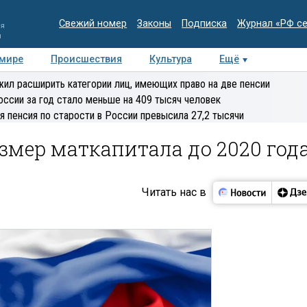
Свежий номер
Законы
Подписка
Журнал «РФ с
ия
и
 мире
Происшествия
Культура
Ещё
Медиацентр
Интервью
Колумнисты
Делова
ил расширить категории лиц, имеющих право на две пенсии
эксперт
оссии за год стало меньше на 409 тысяч человек
я пенсия по старости в России превысила 27,2 тысячи
змер маткапитала до 2020 год
Читать нас в