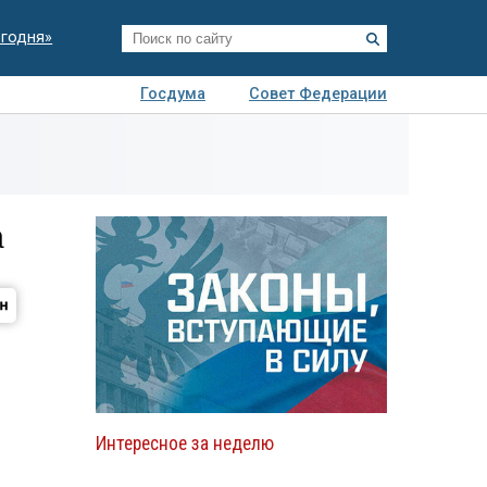
егодня»
Госдума
Совет Федерации
я
Авто
Недвижимость
Технологии
иза
а
Интересное за неделю