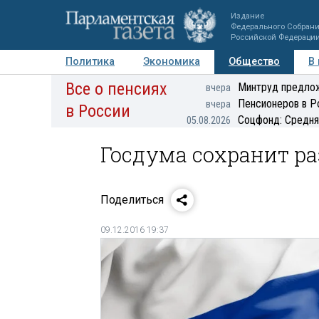
Издание
Федерального Собран
Российской Федераци
Политика
Экономика
Общество
В
Все о пенсиях
Фото
Авторы
Персоны
Мнения
Регионы
Минтруд предлож
вчера
Пенсионеров в Р
вчера
в России
Соцфонд: Средня
05.08.2026
Госдума сохранит ра
Поделиться
09.12.2016 19:37