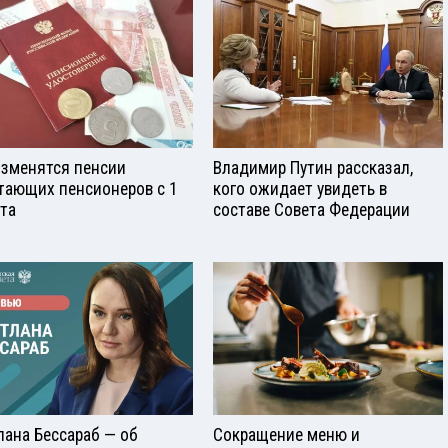
изменятся пенсии
Владимир Путин рассказал,
тающих пенсионеров с 1
кого ожидает увидеть в
ста
составе Совета Федерации
лана Бессараб — об
Сокращение меню и