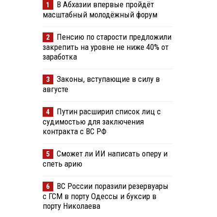
В Абхазии впервые пройдёт
1
масштабный молодёжный форум
Пенсию по старости предложили
2
закрепить на уровне не ниже 40% от
заработка
Законы, вступающие в силу в
3
августе
Путин расширил список лиц с
4
судимостью для заключения
контракта с ВС РФ
Сможет ли ИИ написать оперу и
5
спеть арию
ВС России поразили резервуары
6
с ГСМ в порту Одессы и буксир в
порту Николаева