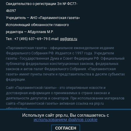
Свидетельство о регистрации Эл № ФС77-
46097
Учредитель — АНО «Парламентская газета»
Исполняющий обязанности главного
редактора — Абдуллаев М.Р.
Тел.: +7 (495) 637–69–79 E-mail:
pg@pnp.ru
«Парламентская газета» - официальное еженедельное издание
Федерального Собрания РФ. Издается с 1997 года. Учредители
газеты - Государственная Дума и Совет Федерации РФ. Официальный
публикатор федеральных конституционных законов, федеральных
законов и актов палат Федерального Собрания. «Парламентская
газета» имеет пункты печати и представительства в десяти субъектах
федерации.
Сайт «Парламентской газеты» - это оперативные новости и
достоверная информация о принимаемых в стране законах и
деятельности депутатов и сенаторов. При использовании материалов
сайта «Парламентской газеты» активная ссылка на pnp.ru
обязательна.
Используя сайт pnp.ru, Вы соглашаетесь с
На информационном ресурсе применяются
рекомендательные
использованием файлов cookie
технологии
Положение о защите персональных данных
СОГЛАСЕН