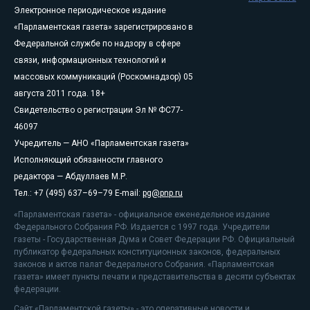
Электронное периодическое издание
«Парламентская газета» зарегистрировано в
Федеральной службе по надзору в сфере
связи, информационных технологий и
массовых коммуникаций (Роскомнадзор) 05
августа 2011 года. 18+
Свидетельство о регистрации Эл № ФС77-
46097
Учредитель — АНО «Парламентская газета»
Исполняющий обязанности главного
редактора — Абдуллаев М.Р.
Тел.: +7 (495) 637–69–79 E-mail:
pg@pnp.ru
«Парламентская газета» - официальное еженедельное издание
Федерального Собрания РФ. Издается с 1997 года. Учредители
газеты - Государственная Дума и Совет Федерации РФ. Официальный
публикатор федеральных конституционных законов, федеральных
законов и актов палат Федерального Собрания. «Парламентская
газета» имеет пункты печати и представительства в десяти субъектах
федерации.
Сайт «Парламентской газеты» - это оперативные новости и