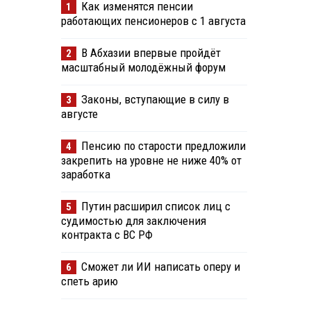
Как изменятся пенсии
1
работающих пенсионеров с 1 августа
В Абхазии впервые пройдёт
2
масштабный молодёжный форум
Законы, вступающие в силу в
3
августе
Пенсию по старости предложили
4
закрепить на уровне не ниже 40% от
заработка
Путин расширил список лиц с
5
судимостью для заключения
контракта с ВС РФ
Сможет ли ИИ написать оперу и
6
спеть арию