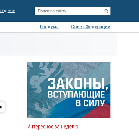
егодня»
Госдума
Совет Федерации
я
Авто
Недвижимость
Технологии
иза
Интересное за неделю