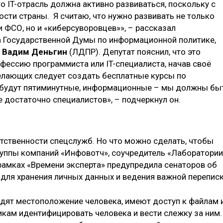
то IT-отрасль должна активно развиваться, поскольку с
сти страны. Я считаю, что нужно развивать не только
 ФСО, но и «киберсуворовцев»», – рассказал
а Государственной Думы по информационной политике,
и
Вадим Деньгин
(ЛДПР). Депутат пояснил, что это
ессию программиста или IT-специалиста, начав своё
желающих следует создать бесплатные курсы по
 будут пятиминутные, информационные – мы должны бы
е достаточно специалистов», – подчеркнул он.
етственности спецслужб. Но что можно сделать, чтобы
руппы компаний «Инфовотч», соучредитель «Лаборатории
рамках «Времени эксперта» предупредила сенаторов об
для хранения личных данных и ведения важной переписк
ят местоположение человека, имеют доступ к файлам 
ам идентифицировать человека и вести слежку за ним.