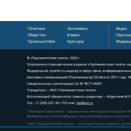
Политика
Экономика
Видео
Общество
В мире
Персон
Происшествия
Культура
Медиац
© «Парламентская газета», 2026 г.
Электронное периодическое издание «Парламентская газета» за
Федеральной службе по надзору в сфере связи, информационных
массовых коммуникаций (Роскомнадзор) 05 августа 2011 года. 1
Свидетельство о регистрации Эл № ФС77-46097
Учредитель — АНО «Парламентская газета»
Исполняющий обязанности главного редактора — Абдуллаев М.Р
Тел.: +7 (495) 637–69–79 E-mail:
pg@pnp.ru
«Парламентская газета» - официальное еженедельное издание Фе
федеральных конституционных законов, федеральных законов и а
Сайт «Парламентской газеты» - это оперативные новости и дост
«Парламентской газеты» активная ссылка на pnp.ru обязательна.