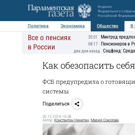
Издание
Федерального Собран
Российской Федераци
Политика
Экономика
Общество
В
Все о пенсиях
Фото
Авторы
Персоны
Мнения
Регионы
Минтруд предлож
20:01
Пенсионеров в Р
08:17
в России
Соцфонд: Средн
два дня назад
Как обезопасить себя
ФСБ предупредила о готовящи
системы
Поделиться
02.12.2016 16:38
Автор:
Константин Никитин
,
Мария Соколова