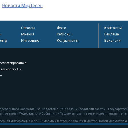
Новости МирТесен
Опросы
Фото
Контакты
ы
Мнения
Регионы
Реклама
ентр
Интервью
Колумнисты
Вакансии
регистрировано в
 технологий и
8+
.
дерального Собрания РФ. Издается с 1997 года. Учредители газеты - Государств
ктов палат Федерального Собрания. «Парламентская газета» имеет пункты печати
оверная информация о принимаемых в стране законах и деятельности депутатов и