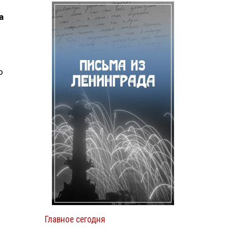
а
о
о
Главное сегодня