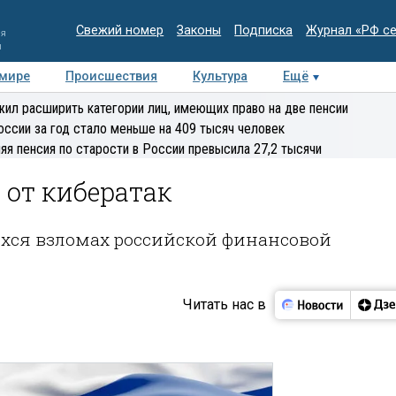
Свежий номер
Законы
Подписка
Журнал «РФ с
ия
и
 мире
Происшествия
Культура
Ещё
Медиацентр
Интервью
Колумнисты
Делова
ил расширить категории лиц, имеющих право на две пенсии
эксперт
оссии за год стало меньше на 409 тысяч человек
яя пенсия по старости в России превысила 27,2 тысячи
 от кибератак
хся взломах российской финансовой
Читать нас в