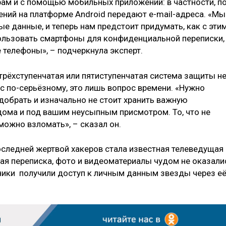
ам и с помощью мобильных приложений: в частности, п
ений на платформе Android передают e-mail-адреса. «Мы
ые данные, и теперь нам предстоит придумать, как с эти
ользовать смартфоны для конфиденциальной переписки,
 телефоны», – подчеркнула эксперт.
трёхступенчатая или пятиступенчатая система защиты н
ас по-серьёзному, это лишь вопрос времени. «Нужно
добрать и изначально не стоит хранить важную
дома и под вашим неусыпным присмотром. То, что не
можно взломать», – сказал он.
оследней жертвой хакеров стала известная телеведущая
ная переписка, фото и видеоматериалы чудом не оказали
ники получили доступ к личным данным звезды через е