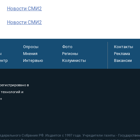
Новости СМИ2
Новости СМИ2
Опросы
Фото
Контакты
ы
Мнения
Регионы
Реклама
ентр
Интервью
Колумнисты
Вакансии
регистрировано в
 технологий и
8+
.
дерального Собрания РФ. Издается с 1997 года. Учредители газеты - Государств