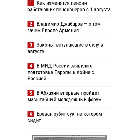
Как изменятся пенсии
1
работающих пенсионеров с 1 августа
Владимир Джабаров — о том,
2
зачем Европе Армения
Законы, вступающие в силу в
3
августе
В МИД России заявили о
4
подготовке Европы к войне с
Россией
В Абхазии впервые пройдёт
5
масштабный молодёжный форум
Ереван рубит сук, на котором
6
сидит