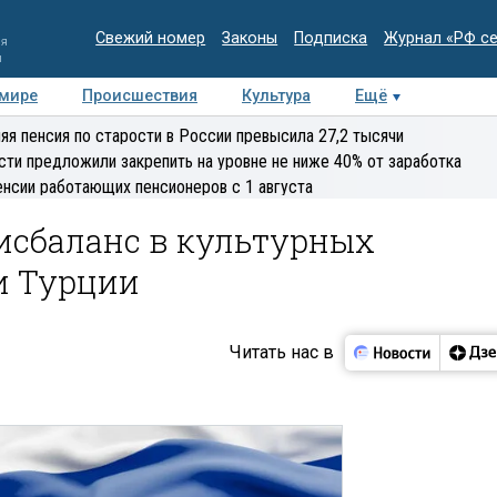
Свежий номер
Законы
Подписка
Журнал «РФ с
ия
и
 мире
Происшествия
Культура
Ещё
Медиацентр
Интервью
Колумнисты
Делова
яя пенсия по старости в России превысила 27,2 тысячи
эксперт
сти предложили закрепить на уровне не ниже 40% от заработка
енсии работающих пенсионеров с 1 августа
исбаланс в культурных
и Турции
Читать нас в