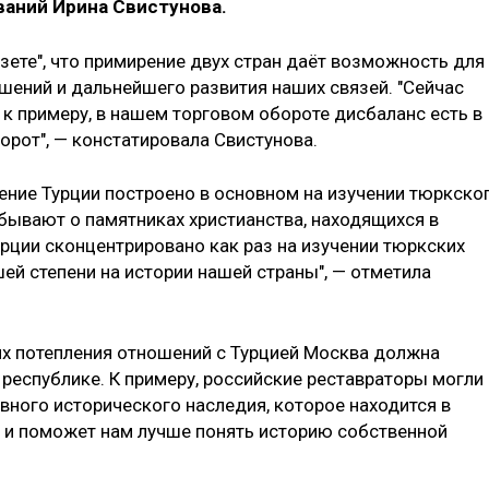
ваний Ирина Свистунова.
зете", что примирение двух стран даёт возможность для
шений и дальнейшего развития наших связей. "Сейчас
 к примеру, в нашем торговом обороте дисбаланс есть в
борот", — констатировала Свистунова.
чение Турции построено в основном на изучении тюркско
абывают о памятниках христианства, находящихся в
Турции сконцентрировано как раз на изучении тюркских
ей степени на истории нашей страны", — отметила
иях потепления отношений с Турцией Москва должна
в республике. К примеру, российские реставраторы могли
вного исторического наследия, которое находится в
я и поможет нам лучше понять историю собственной