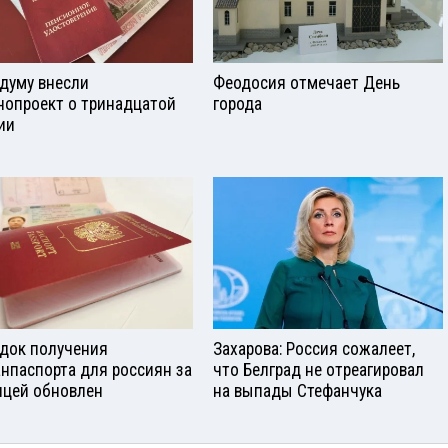
сдуму внесли
Феодосия отмечает День
нопроект о тринадцатой
города
ии
док получения
Захарова: Россия сожалеет,
анпаспорта для россиян за
что Белград не отреагировал
ицей обновлен
на выпады Стефанчука