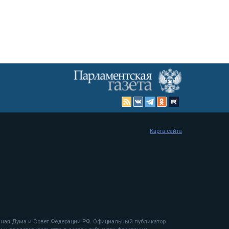
Карта сайта
енная Дума и Совет Федерации РФ. Официальный публикатор