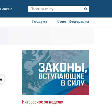
егодня»
Госдума
Совет Федерации
я
Авто
Недвижимость
Технологии
иза
Интересное за неделю