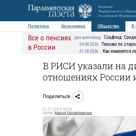
Издание
Федерального Собран
Российской Федераци
Политика
Экономика
Общество
В
Все о пенсиях
Фото
Авторы
Персоны
Мнения
Регионы
Соцфонд: Средн
два дня назад
Пенсию по старо
04.08.2026
в России
Как изменятся п
01.08.2026
В РИСИ указали на д
отношениях России 
Поделиться
22.11.2016 18:24
Автор:
Мария Михайловская