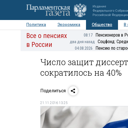
Издание
Федерального Собран
Российской Федераци
Политика
Экономика
Общество
В
Все о пенсиях
Фото
Авторы
Персоны
Мнения
Регионы
Пенсионеров в Р
08:17
Соцфонд: Средн
два дня назад
в России
Пенсию по старо
04.08.2026
Число защит диссерт
сократилось на 40%
Поделиться
21.11.2016 13:25