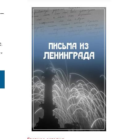
 —
.
,