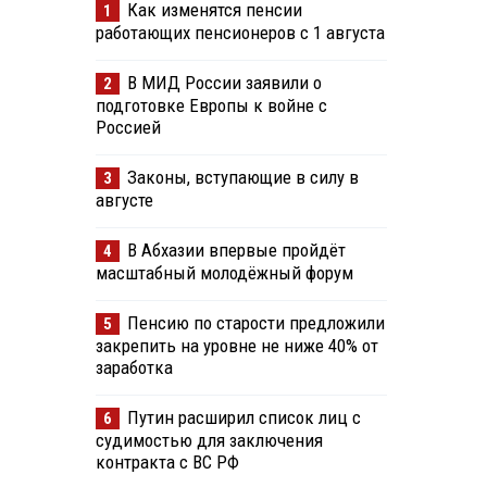
Как изменятся пенсии
1
работающих пенсионеров с 1 августа
В МИД России заявили о
2
подготовке Европы к войне с
Россией
Законы, вступающие в силу в
3
августе
В Абхазии впервые пройдёт
4
масштабный молодёжный форум
Пенсию по старости предложили
5
закрепить на уровне не ниже 40% от
заработка
Путин расширил список лиц с
6
судимостью для заключения
контракта с ВС РФ