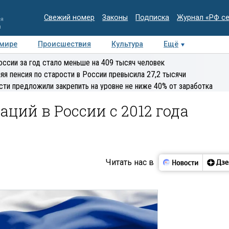
Свежий номер
Законы
Подписка
Журнал «РФ с
ия
и
 мире
Происшествия
Культура
Ещё
Медиацентр
Интервью
Колумнисты
Делова
оссии за год стало меньше на 409 тысяч человек
эксперт
яя пенсия по старости в России превысила 27,2 тысячи
сти предложили закрепить на уровне не ниже 40% от заработка
аций в России с 2012 года
Читать нас в