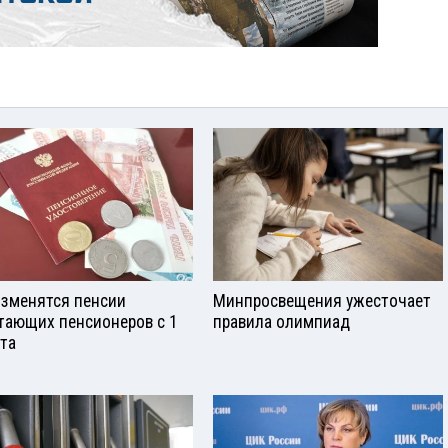
изменятся пенсии
Минпросвещения ужесточает
тающих пенсионеров с 1
правила олимпиад
ста