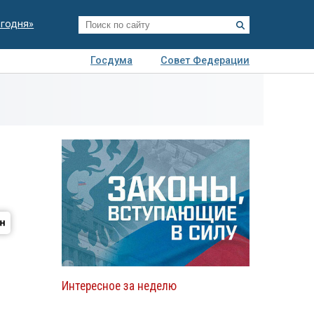
егодня»
Госдума
Совет Федерации
я
Авто
Недвижимость
Технологии
иза
Интересное за неделю