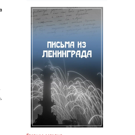
а
т
,