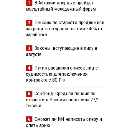
В Абхазии впервые пройдёт
1
масштабный молодёжный форум
Пенсию по старости предложили
2
закрепить на уровне не ниже 40% от
заработка
Законы, вступающие в силу в
3
августе
Путин расширил список лиц с
4
судимостью для заключения
контракта с ВС РФ
Соцфонд: Средняя пенсия по
5
старости в России превысила 27,2
тысячи
Сможет ли ИИ написать оперу и
6
спеть арию