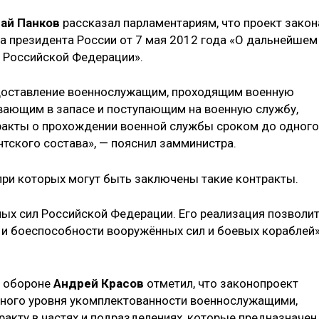
ай Панков
рассказал парламентариям, что проект закон
за президента России от 7 мая 2012 года «О дальнейшем
 Российской Федерации».
доставление военнослужащим, проходящим военную
вающим в запасе и поступающим на военную службу,
ракты о прохождении военной службы сроком до одного
тского состава», — пояснил замминистра.
при которых могут быть заключены такие контракты.
ых сил Российской Федерации. Его реализация позволи
 и боеспособности вооружённых сил и боевых кораблей»
о обороне
Андрей Красов
отметил, что законопроект
нного уровня укомплектованности военнослужащими,
акту в частях и подразделениях, которые предназначен