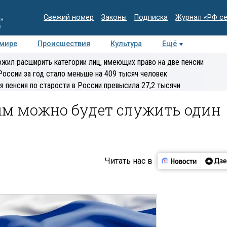
Свежий номер
Законы
Подписка
Журнал «РФ с
ия
и
 мире
Происшествия
Культура
Ещё
Медиацентр
Интервью
Колумнисты
Делова
жил расширить категории лиц, имеющих право на две пенсии
эксперт
России за год стало меньше на 409 тысяч человек
я пенсия по старости в России превысила 27,2 тысячи
ым можно будет служить один
Читать нас в