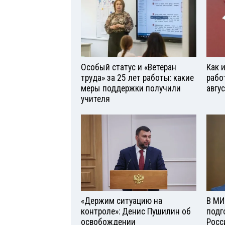
Особый статус и «Ветеран
Как 
труда» за 25 лет работы: какие
рабо
меры поддержки получили
авгу
учителя
«Держим ситуацию на
В МИ
контроле»: Денис Пушилин об
подг
освобождении
Росс