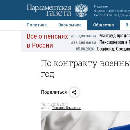
Издание
Федерального Собран
Российской Федераци
Политика
Экономика
Общество
В
Все о пенсиях
Фото
Авторы
Персоны
Мнения
Регионы
Минтруд предло
два дня назад
Пенсионеров в 
два дня назад
в России
Соцфонд: Средня
05.08.2026
По контракту военн
год
Поделиться
16.11.2016 20:44
Автор:
Татьяна Томилова