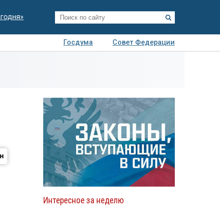
егодня»
Госдума
Совет Федерации
я
Авто
Недвижимость
Технологии
иза
Интересное за неделю