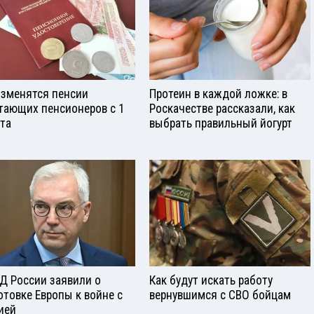
изменятся пенсии
Протеин в каждой ложке: в
тающих пенсионеров с 1
Роскачестве рассказали, как
ста
выбрать правильный йогурт
Д России заявили о
Как будут искать работу
отовке Европы к войне с
вернувшимся с СВО бойцам
ией