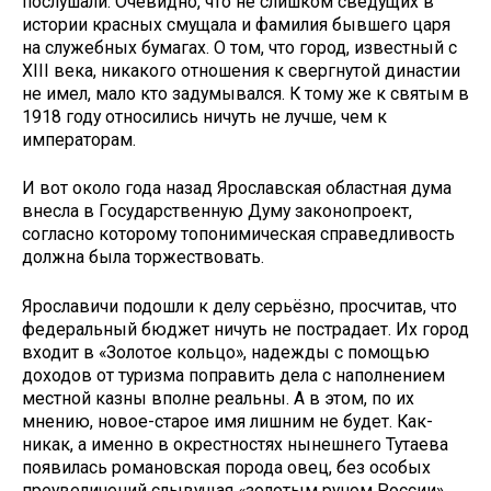
послушали. Очевидно, что не слишком сведущих в
истории красных смущала и фамилия бывшего царя
на служебных бумагах. О том, что город, известный с
XIII века, никакого отношения к свергнутой династии
не имел, мало кто задумывался. К тому же к святым в
1918 году относились ничуть не лучше, чем к
императорам.
И вот около года назад Ярославская областная дума
внесла в Государственную Думу законопроект,
согласно которому топонимическая справедливость
должна была торжествовать.
Ярославичи подошли к делу серьёзно, просчитав, что
федеральный бюджет ничуть не пострадает. Их город
входит в «Золотое кольцо», надежды с помощью
доходов от туризма поправить дела с наполнением
местной казны вполне реальны. А в этом, по их
мнению, новое-старое имя лишним не будет. Как-
никак, а именно в окрестностях нынешнего Тутаева
появилась романовская порода овец, без особых
преувеличений слывущая «золотым руном России».