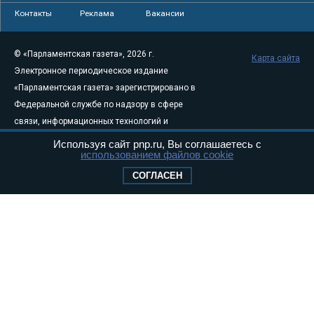
Контакты
Реклама
Вакансии
© «Парламентская газета», 2026 г.
Карта сайта
Электронное периодическое издание
«Парламентская газета» зарегистрировано в
Федеральной службе по надзору в сфере
связи, информационных технологий и
массовых коммуникаций (Роскомнадзор) 05
Используя сайт pnp.ru, Вы соглашаетесь с
использованием файлов cookie
августа 2011 года. 18+
Свидетельство о регистрации Эл № ФС77-
СОГЛАСЕН
46097
Учредитель — АНО «Парламентская газета»
Исполняющий обязанности главного
редактора — Абдуллаев М.Р.
Тел.: +7 (495) 637–69–79 E-mail:
pg@pnp.ru
«Парламентская газета» - официальное еженедельное издание
Федерального Собрания РФ. Издается с 1997 года. Учредители
газеты - Государственная Дума и Совет Федерации РФ. Официальный