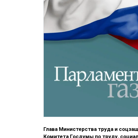
Глава Министерства труда и соцза
Комитета Госдумы по труду, социал