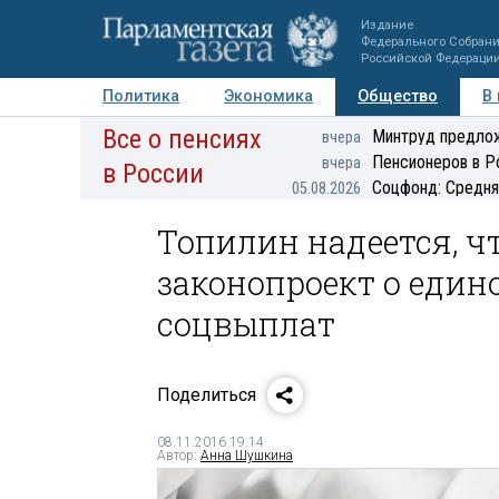
Издание
Федерального Собран
Российской Федераци
Политика
Экономика
Общество
В
Все о пенсиях
Фото
Авторы
Персоны
Мнения
Регионы
Минтруд предлож
вчера
Пенсионеров в Р
вчера
в России
Соцфонд: Средня
05.08.2026
Топилин надеется, ч
законопроект о еди
соцвыплат
Поделиться
08.11.2016 19:14
Автор:
Анна Шушкина