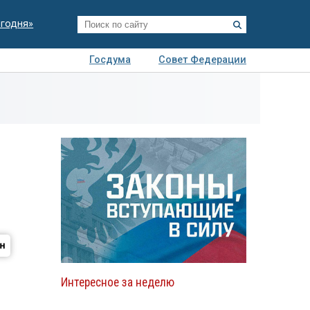
егодня»
Госдума
Совет Федерации
я
Авто
Недвижимость
Технологии
иза
Интересное за неделю