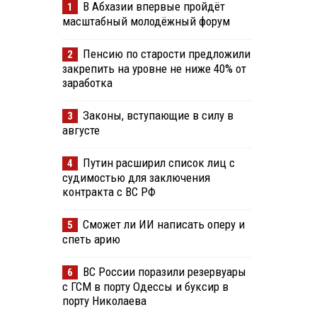
В Абхазии впервые пройдёт
1
масштабный молодёжный форум
Пенсию по старости предложили
2
закрепить на уровне не ниже 40% от
заработка
Законы, вступающие в силу в
3
августе
Путин расширил список лиц с
4
судимостью для заключения
контракта с ВС РФ
Сможет ли ИИ написать оперу и
5
спеть арию
ВС России поразили резервуары
6
с ГСМ в порту Одессы и буксир в
порту Николаева