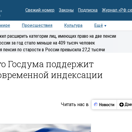
Свежий номер
Законы
Подписка
Журнал «РФ с
ия
и
 мире
Происшествия
Культура
Ещё
Медиацентр
Интервью
Колумнисты
Делова
ил расширить категории лиц, имеющих право на две пенсии
эксперт
оссии за год стало меньше на 409 тысяч человек
я пенсия по старости в России превысила 27,2 тысячи
то Госдума поддержит
новременной индексации
Читать нас в