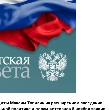
щиты Максим Топилин на расширенном заседании
ьной политике и делам ветеранов 8 ноября заявил,