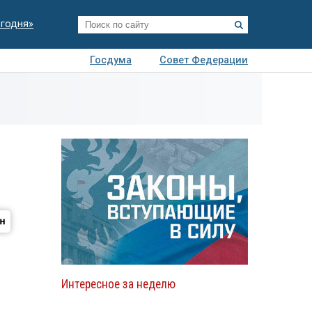
егодня»
Госдума
Совет Федерации
я
Авто
Недвижимость
Технологии
иза
Интересное за неделю