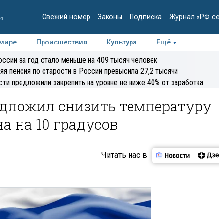
Свежий номер
Законы
Подписка
Журнал «РФ с
ия
и
 мире
Происшествия
Культура
Ещё
Медиацентр
Интервью
Колумнисты
Делова
оссии за год стало меньше на 409 тысяч человек
эксперт
яя пенсия по старости в России превысила 27,2 тысячи
сти предложили закрепить на уровне не ниже 40% от заработка
едложил снизить температуру
а на 10 градусов
Читать нас в