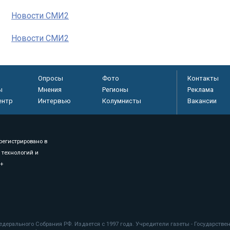
Новости СМИ2
Новости СМИ2
Опросы
Фото
Контакты
ы
Мнения
Регионы
Реклама
ентр
Интервью
Колумнисты
Вакансии
регистрировано в
 технологий и
8+
.
дерального Собрания РФ. Издается с 1997 года. Учредители газеты - Государств