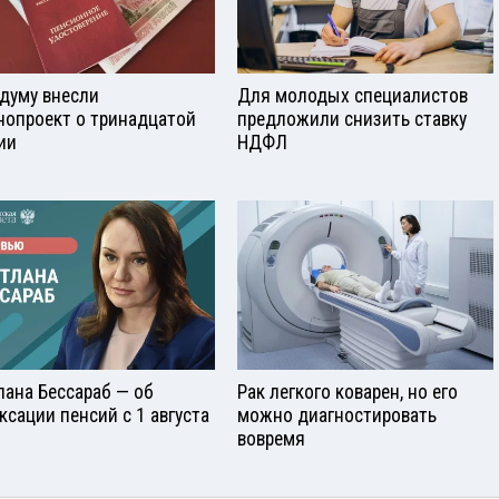
сдуму внесли
Для молодых специалистов
нопроект о тринадцатой
предложили снизить ставку
ии
НДФЛ
лана Бессараб — об
Рак легкого коварен, но его
ксации пенсий с 1 августа
можно диагностировать
вовремя