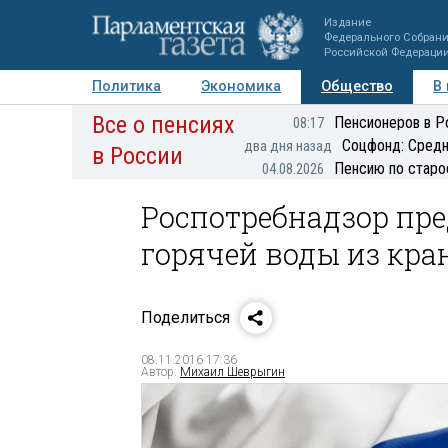
Издание
Федерального Собран
Российской Федераци
Политика
Экономика
Общество
В
Все о пенсиях
Фото
Авторы
Персоны
Мнения
Регионы
Пенсионеров в Р
08:17
Соцфонд: Средн
два дня назад
в России
Пенсию по старо
04.08.2026
Роспотребнадзор пр
горячей воды из кран
Поделиться
08.11.2016 17:36
Автор:
Михаил Шеврыгин