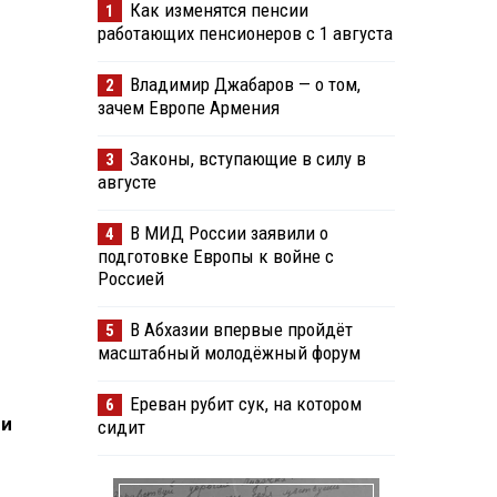
Как изменятся пенсии
1
работающих пенсионеров с 1 августа
Владимир Джабаров — о том,
2
зачем Европе Армения
Законы, вступающие в силу в
3
августе
В МИД России заявили о
4
подготовке Европы к войне с
Россией
В Абхазии впервые пройдёт
5
масштабный молодёжный форум
Ереван рубит сук, на котором
6
ли
сидит