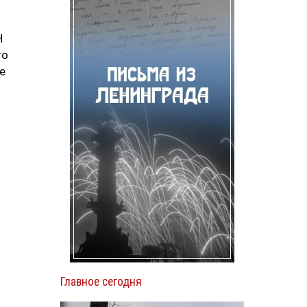
Н
го
е
Главное сегодня