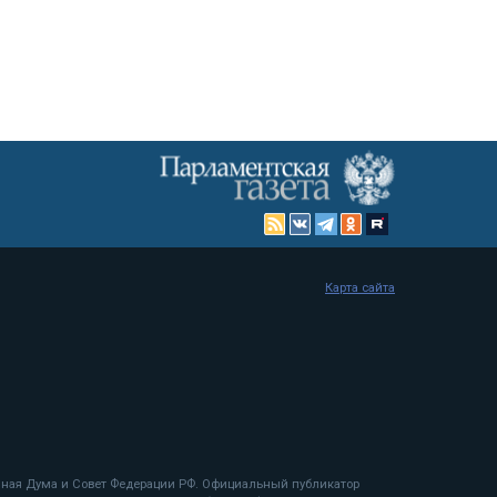
Карта сайта
енная Дума и Совет Федерации РФ. Официальный публикатор