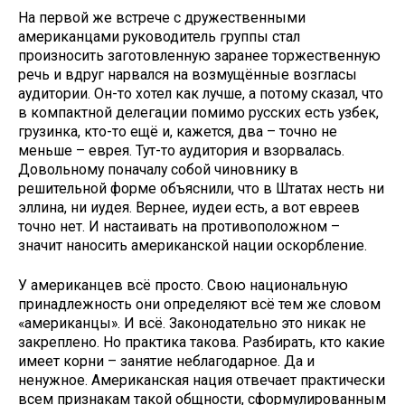
На первой же встрече с дружественными
американцами руководитель группы стал
произносить заготовленную заранее торжественную
речь и вдруг нарвался на возмущённые возгласы
аудитории. Он-то хотел как лучше, а потому сказал, что
в компактной делегации помимо русских есть узбек,
грузинка, кто-то ещё и, кажется, два – точно не
меньше – еврея. Тут-то аудитория и взорвалась.
Довольному поначалу собой чиновнику в
решительной форме объяснили, что в Штатах несть ни
эллина, ни иудея. Вернее, иудеи есть, а вот евреев
точно нет. И настаивать на противоположном –
значит наносить американской нации оскорбление.
У американцев всё просто. Свою национальную
принадлежность они определяют всё тем же словом
«американцы». И всё. Законодательно это никак не
закреплено. Но практика такова. Разбирать, кто какие
имеет корни – занятие неблагодарное. Да и
ненужное. Американская нация отвечает практически
всем признакам такой общности, сформулированным