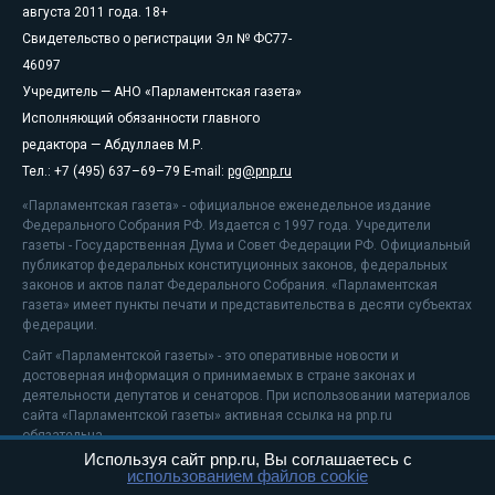
августа 2011 года. 18+
Свидетельство о регистрации Эл № ФС77-
46097
Учредитель — АНО «Парламентская газета»
Исполняющий обязанности главного
редактора — Абдуллаев М.Р.
Тел.: +7 (495) 637–69–79 E-mail:
pg@pnp.ru
«Парламентская газета» - официальное еженедельное издание
Федерального Собрания РФ. Издается с 1997 года. Учредители
газеты - Государственная Дума и Совет Федерации РФ. Официальный
публикатор федеральных конституционных законов, федеральных
законов и актов палат Федерального Собрания. «Парламентская
газета» имеет пункты печати и представительства в десяти субъектах
федерации.
Сайт «Парламентской газеты» - это оперативные новости и
достоверная информация о принимаемых в стране законах и
деятельности депутатов и сенаторов. При использовании материалов
сайта «Парламентской газеты» активная ссылка на pnp.ru
обязательна.
Используя сайт pnp.ru, Вы соглашаетесь с
На информационном ресурсе применяются
рекомендательные
использованием файлов cookie
технологии