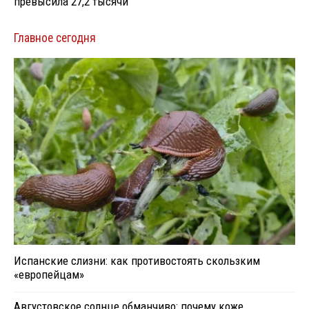
превысила 27,2 тысячи
Главное сегодня
Испанские слизни: как противостоять скользким
«европейцам»
Августовское солнце обманчиво: почему коже