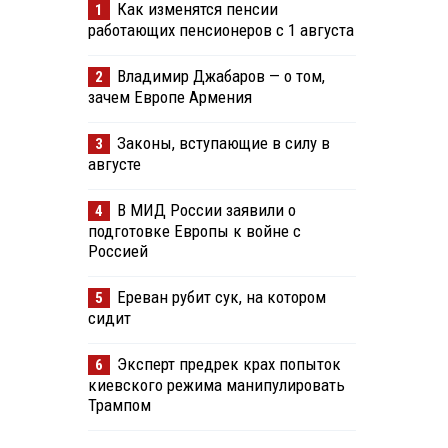
Как изменятся пенсии
1
работающих пенсионеров с 1 августа
Владимир Джабаров — о том,
2
зачем Европе Армения
Законы, вступающие в силу в
3
августе
В МИД России заявили о
4
подготовке Европы к войне с
Россией
Ереван рубит сук, на котором
5
сидит
Эксперт предрек крах попыток
6
киевского режима манипулировать
Трампом