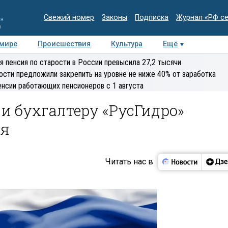
Свежий номер
Законы
Подписка
Журнал «РФ с
ия
и
 мире
Происшествия
Культура
Ещё
Медиацентр
Интервью
Колумнисты
Делова
я пенсия по старости в России превысила 27,2 тысячи
эксперт
ости предложили закрепить на уровне не ниже 40% от заработка
енсии работающих пенсионеров с 1 августа
и бухгалтеру «РусГидро»
ря
Читать нас в