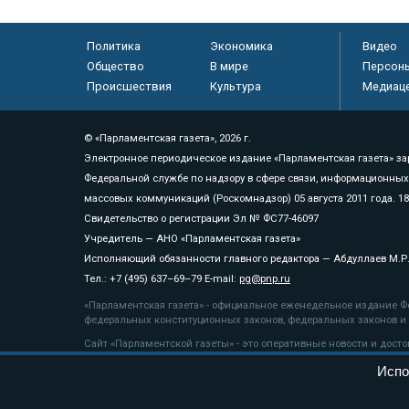
Политика
Экономика
Видео
Общество
В мире
Персон
Происшествия
Культура
Медиац
© «Парламентская газета», 2026 г.
Электронное периодическое издание «Парламентская газета» за
Федеральной службе по надзору в сфере связи, информационных
массовых коммуникаций (Роскомнадзор) 05 августа 2011 года. 1
Свидетельство о регистрации Эл № ФС77-46097
Учредитель — АНО «Парламентская газета»
Исполняющий обязанности главного редактора — Абдуллаев М.Р
Тел.: +7 (495) 637–69–79 E-mail:
pg@pnp.ru
«Парламентская газета» - официальное еженедельное издание Фе
федеральных конституционных законов, федеральных законов и а
Сайт «Парламентской газеты» - это оперативные новости и дост
«Парламентской газеты» активная ссылка на pnp.ru обязательна.
Испо
На информационном ресурсе применяются
рекомендательные т
Положение о защите персональных данных