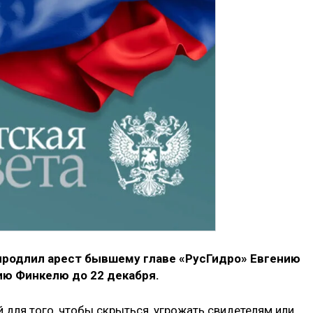
продлил арест бывшему главе «РусГидро» Евгению
ию Финкелю до 22 декабря.
для того, чтобы скрыться, угрожать свидетелям или