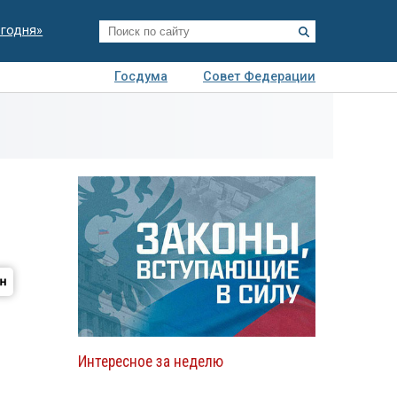
егодня»
Госдума
Совет Федерации
я
Авто
Недвижимость
Технологии
иза
Интересное за неделю