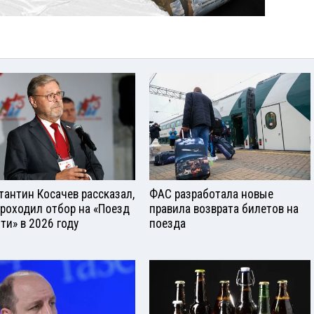
тантин Косачев рассказал,
ФАС разработала новые
проходил отбор на «Поезд
правила возврата билетов на
ти» в 2026 году
поезда