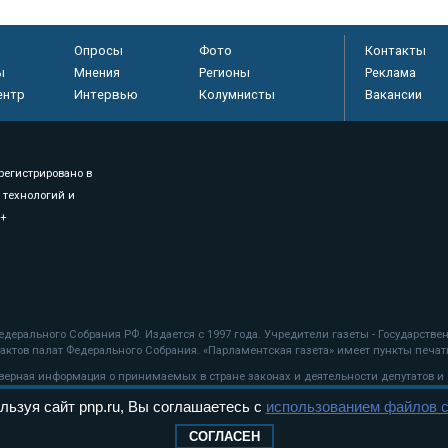
Опросы
Фото
Контакты
ы
Мнения
Регионы
Реклама
ентр
Интервью
Колумнисты
Вакансии
регистрировано в
 технологий и
8+
.
дерального Собрания РФ. Издается с 1997 года. Учредители газеты - Государств
ктов палат Федерального Собрания. «Парламентская газета» имеет пункты печати
оверная информация о принимаемых в стране законах и деятельности депутатов и
льзуя сайт pnp.ru, Вы соглашаетесь с
использованием файлов c
ехнологии
СОГЛАСЕН