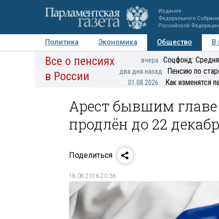
Издание
Федерального Собран
Российской Федераци
Политика
Экономика
Общество
В
Все о пенсиях
Фото
Авторы
Персоны
Мнения
Регионы
Соцфонд: Средня
вчера
Пенсию по стар
два дня назад
в России
Как изменятся п
01.08.2026
Арест бывшим главе 
продлён до 22 декаб
Поделиться
18.08.2016 20:36