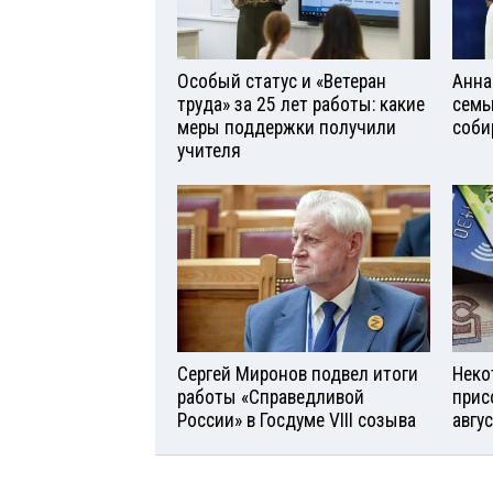
Особый статус и «Ветеран
Анна
труда» за 25 лет работы: какие
семь
меры поддержки получили
соби
учителя
Сергей Миронов подвел итоги
Неко
работы «Справедливой
прис
России» в Госдуме VIII созыва
авгу