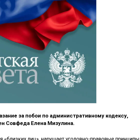
азание за побои по административному кодексу,
ен Совфеда Елена Мизулина.
ся «близких лиц», нарушает уголовно-правовые принципы