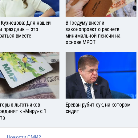
 Кузнецова: Для нашей
В Госдуму внесли
и праздник — это
законопроект о расчете
раться вместе
минимальной пенсии на
основе МРОТ
торых льготников
Ереван рубит сук, на котором
оединят к «Миру» с 1
сидит
ста
Новости СМИ2