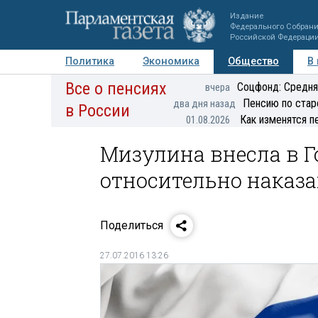
Издание
Федерального Собран
Российской Федераци
Политика
Экономика
Общество
В
Все о пенсиях
Фото
Авторы
Персоны
Мнения
Регионы
Соцфонд: Средня
вчера
Пенсию по стар
два дня назад
в России
Как изменятся п
01.08.2026
Мизулина внесла в 
относительно наказа
Поделиться
27.07.2016 13:26