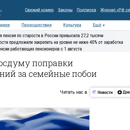
Свежий номер
Законы
Подписка
Журнал «РФ с
ия
и
 мире
Происшествия
Культура
Ещё
Медиацентр
Интервью
Колумнисты
Делова
я пенсия по старости в России превысила 27,2 тысячи
эксперт
ости предложили закрепить на уровне не ниже 40% от заработка
енсии работающих пенсионеров с 1 августа
Госдуму поправки
ний за семейные побои
Читать нас в