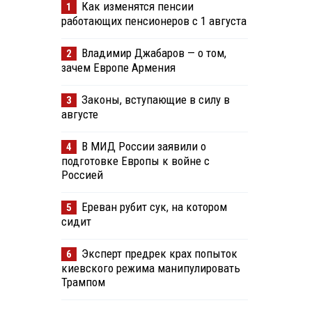
Как изменятся пенсии
1
работающих пенсионеров с 1 августа
Владимир Джабаров — о том,
2
зачем Европе Армения
Законы, вступающие в силу в
3
августе
В МИД России заявили о
4
подготовке Европы к войне с
Россией
Ереван рубит сук, на котором
5
сидит
Эксперт предрек крах попыток
6
киевского режима манипулировать
Трампом