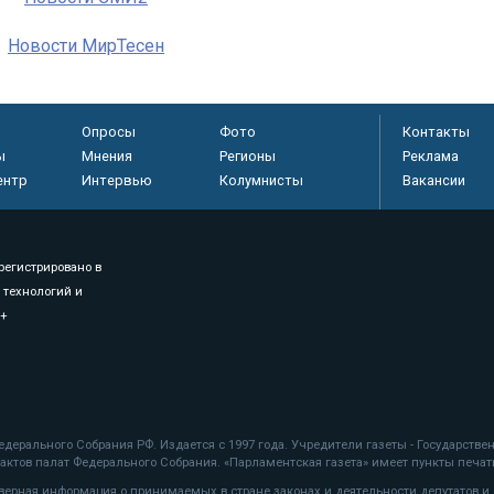
Новости МирТесен
Опросы
Фото
Контакты
ы
Мнения
Регионы
Реклама
ентр
Интервью
Колумнисты
Вакансии
регистрировано в
 технологий и
8+
.
дерального Собрания РФ. Издается с 1997 года. Учредители газеты - Государств
ктов палат Федерального Собрания. «Парламентская газета» имеет пункты печати
оверная информация о принимаемых в стране законах и деятельности депутатов и