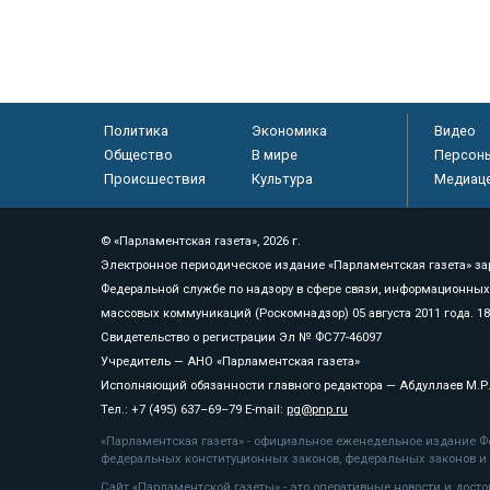
Политика
Экономика
Видео
Общество
В мире
Персон
Происшествия
Культура
Медиац
© «Парламентская газета», 2026 г.
Электронное периодическое издание «Парламентская газета» за
Федеральной службе по надзору в сфере связи, информационных
массовых коммуникаций (Роскомнадзор) 05 августа 2011 года. 1
Свидетельство о регистрации Эл № ФС77-46097
Учредитель — АНО «Парламентская газета»
Исполняющий обязанности главного редактора — Абдуллаев М.Р
Тел.: +7 (495) 637–69–79 E-mail:
pg@pnp.ru
«Парламентская газета» - официальное еженедельное издание Фе
федеральных конституционных законов, федеральных законов и а
Сайт «Парламентской газеты» - это оперативные новости и дост