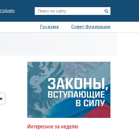
егодня»
Госдума
Совет Федерации
я
Авто
Недвижимость
Технологии
иза
Интересное за неделю