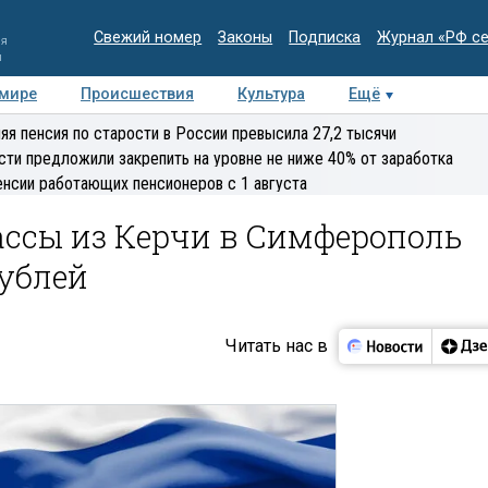
Свежий номер
Законы
Подписка
Журнал «РФ с
ия
и
 мире
Происшествия
Культура
Ещё
Медиацентр
Интервью
Колумнисты
Делова
яя пенсия по старости в России превысила 27,2 тысячи
эксперт
сти предложили закрепить на уровне не ниже 40% от заработка
енсии работающих пенсионеров с 1 августа
ассы из Керчи в Симферополь
рублей
Читать нас в