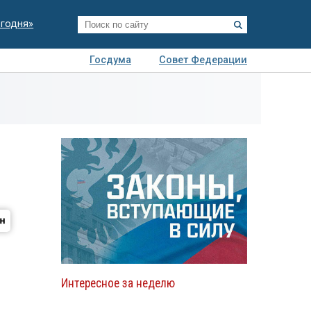
егодня»
Госдума
Совет Федерации
я
Авто
Недвижимость
Технологии
иза
Интересное за неделю