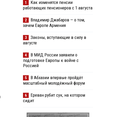
Как изменятся пенсии
1
работающих пенсионеров с 1 августа
Владимир Джабаров — о том,
2
зачем Европе Армения
Законы, вступающие в силу в
3
августе
В МИД России заявили о
4
подготовке Европы к войне с
Россией
В Абхазии впервые пройдёт
5
масштабный молодёжный форум
Ереван рубит сук, на котором
6
и
сидит