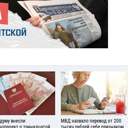
сдуму внесли
МВД назвало перевод от 200
нопроект о тринадцатой
тысяч рублей себе признаком