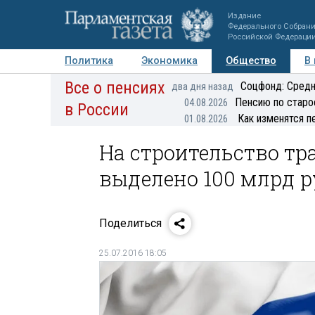
Издание
Федерального Собран
Российской Федераци
Политика
Экономика
Общество
В
Все о пенсиях
Фото
Авторы
Персоны
Мнения
Регионы
Соцфонд: Средн
два дня назад
Пенсию по старо
04.08.2026
в России
Как изменятся п
01.08.2026
На строительство тр
выделено 100 млрд 
Поделиться
25.07.2016 18:05