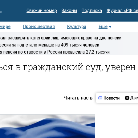
Свежий номер
Законы
Подписка
Журнал «РФ с
ия
и
 мире
Происшествия
Культура
Ещё
Медиацентр
Интервью
Колумнисты
Делова
ил расширить категории лиц, имеющих право на две пенсии
эксперт
оссии за год стало меньше на 409 тысяч человек
я пенсия по старости в России превысила 27,2 тысячи
ься в гражданский суд, уверен
Читать нас в