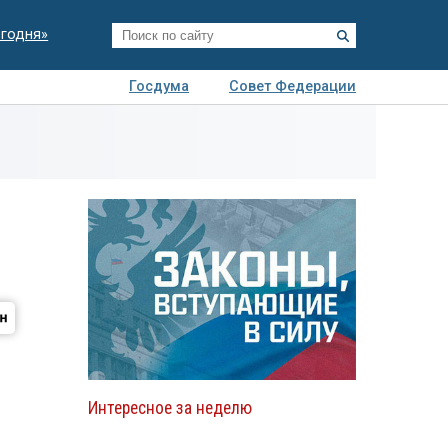
егодня»
Госдума
Совет Федерации
я
Авто
Недвижимость
Технологии
иза
Интересное за неделю