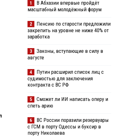
В Абхазии впервые пройдёт
1
масштабный молодёжный форум
Пенсию по старости предложили
2
закрепить на уровне не ниже 40% от
заработка
Законы, вступающие в силу в
3
августе
Путин расширил список лиц с
4
судимостью для заключения
контракта с ВС РФ
Сможет ли ИИ написать оперу и
5
спеть арию
л
ВС России поразили резервуары
6
с ГСМ в порту Одессы и буксир в
порту Николаева