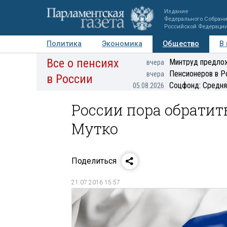
Издание
Федерального Собран
Российской Федераци
Политика
Экономика
Общество
В
Все о пенсиях
Фото
Авторы
Персоны
Мнения
Регионы
Минтруд предлож
вчера
Пенсионеров в Р
вчера
в России
Соцфонд: Средня
05.08.2026
России пора обратит
Мутко
Поделиться
21.07.2016 15:57