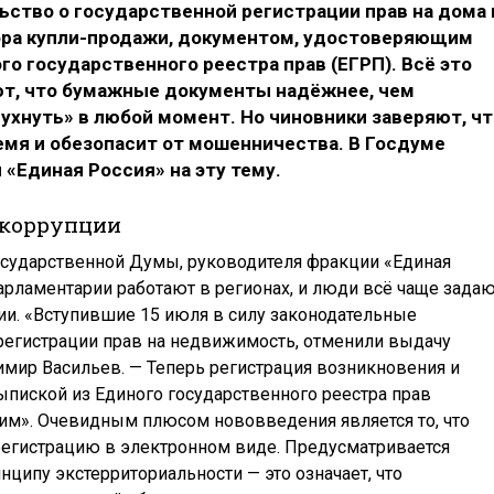
ство о государственной регистрации прав на дома 
ора купли-продажи, документом, удостоверяющим
го государственного реестра прав (ЕГРП). Всё это
ют, что бумажные документы надёжнее, чем
рухнуть» в любой момент. Но чиновники заверяют, чт
емя и обезопасит от мошенничества. В Госдуме
«Единая Россия» на эту тему.
 коррупции
осударственной Думы, руководителя фракции «Единая
арламентарии работают в регионах, и люди всё чаще зада
ии. «Вступившие 15 июля в силу законодательные
егистрации прав на недвижимость, отменили выдачу
имир Васильев. — Теперь регистрация возникновения и
ыпиской из Единого государственного реестра прав
им». Очевидным плюсом нововведения является то, что
егистрацию в электронном виде. Предусматривается
ципу экстерриториальности — это означает, что