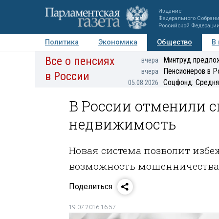
Издание
Федерального Собран
Российской Федераци
Политика
Экономика
Общество
В
Все о пенсиях
Фото
Авторы
Персоны
Мнения
Регионы
Минтруд предлож
вчера
Пенсионеров в Р
вчера
в России
Соцфонд: Средня
05.08.2026
В России отменили с
недвижимость
Новая система позволит изб
возможность мошенничества
Поделиться
19.07.2016 16:57