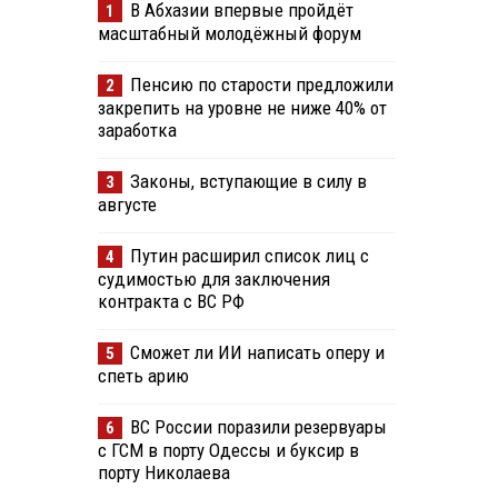
В Абхазии впервые пройдёт
1
масштабный молодёжный форум
Пенсию по старости предложили
2
закрепить на уровне не ниже 40% от
заработка
Законы, вступающие в силу в
3
августе
Путин расширил список лиц с
4
судимостью для заключения
контракта с ВС РФ
Сможет ли ИИ написать оперу и
5
спеть арию
ВС России поразили резервуары
6
с ГСМ в порту Одессы и буксир в
порту Николаева