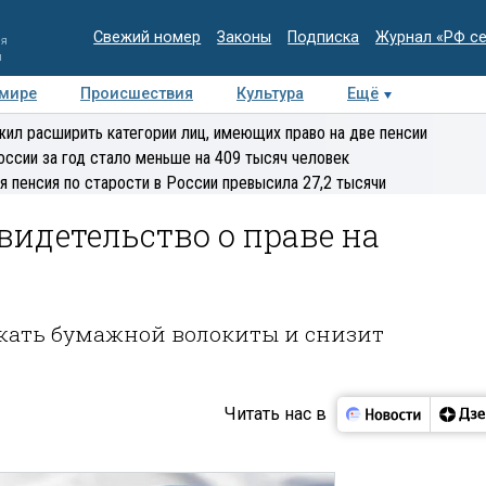
Свежий номер
Законы
Подписка
Журнал «РФ с
ия
и
 мире
Происшествия
Культура
Ещё
Медиацентр
Интервью
Колумнисты
Делова
ил расширить категории лиц, имеющих право на две пенсии
эксперт
оссии за год стало меньше на 409 тысяч человек
я пенсия по старости в России превысила 27,2 тысячи
видетельство о праве на
ежать бумажной волокиты и снизит
Читать нас в