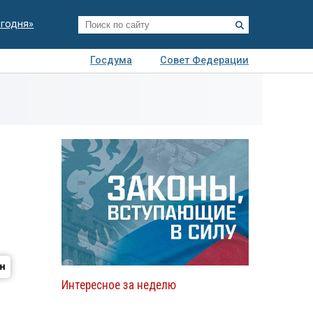
егодня»
Госдума
Совет Федерации
я
Авто
Недвижимость
Технологии
иза
Интересное за неделю