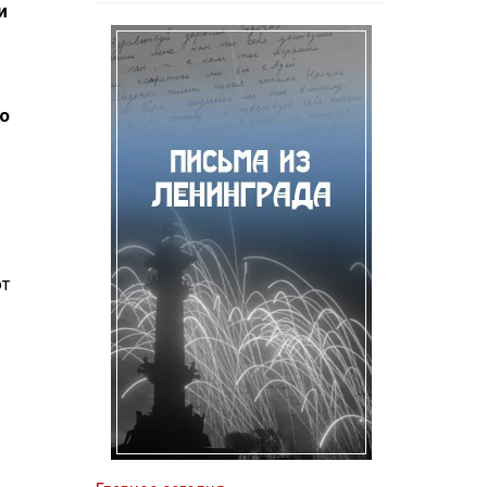
и
о
ют