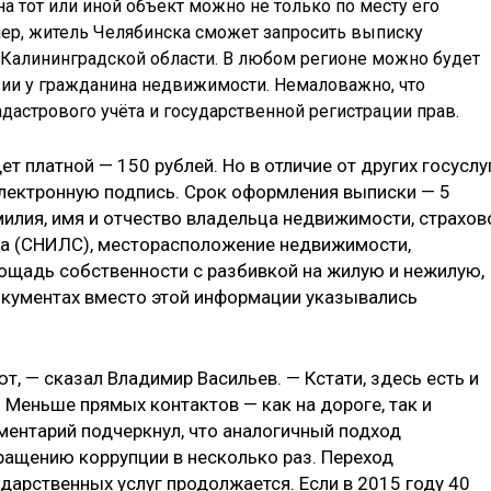
а тот или иной объект можно не только по месту его
мер, житель Челябинска сможет запросить выписку
 Калининградской области. В любом регионе можно будет
твии у гражданина недвижимости. Немаловажно, что
дастрового учёта и государственной регистрации прав.
т платной — 150 рублей. Но в отличие от других госуслу
 электронную подпись. Срок оформления выписки — 5
милия, имя и отчество владельца недвижимости, страхов
та (СНИЛС), месторасположение недвижимости,
ощадь собственности с разбивкой на жилую и нежилую,
документах вместо этой информации указывались
т, — сказал Владимир Васильев. — Кстати, здесь есть и
 Меньше прямых контактов — как на дороге, так и
ментарий подчеркнул, что аналогичный подход
кращению коррупции в несколько раз. Переход
дарственных услуг продолжается. Если в 2015 году 40