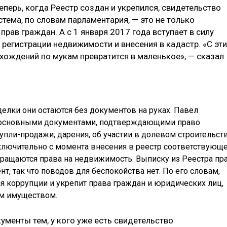
перь, когда Реестр создан и укрепился, свидетельство
стема, по словам парламентария, — это не только
 прав граждан. А с 1 января 2017 года вступает в силу
регистрации недвижимости и внесения в кадастр. «С эти
хождений по мукам превратится в маленькое», — сказал
делки они остаются без документов на руках. Павел
о основными документами, подтверждающими право
пли-продажи, дарения, об участии в долевом строительств
сключительно с момента внесения в реестр соответствующ
кращаются права на недвижимость. Выписку из Реестра пр
, так что поводов для беспокойства нет. По его словам,
я коррупции и укрепит права граждан и юридических лиц,
ым имуществом.
ументы тем, у кого уже есть свидетельство