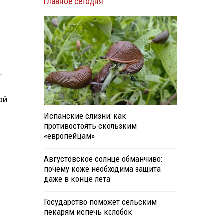
Главное сегодня
г
ой
Испанские слизни: как
противостоять скользким
«европейцам»
Августовское солнце обманчиво:
почему коже необходима защита
даже в конце лета
Государство поможет сельским
пекарям испечь колобок