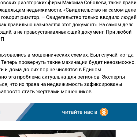
ковских риэлторских фирм Максима Соболева, такие прави
владельцам недвижимости. «Свидетельство на самом деле
— говорит риэлтор. — Свидетельство только вводило людей
как правильно называется этот документ». На самом деле
ющий, а не правоустанавливающий документ. При любой
РП.
льзовались в мошеннических схемах. Был случай, когда
з. Теперь провернуть такие махинации будет невозможно.
и и дома до сих пор не числятся в Едином
но эта проблема актуальна для регионов. Эксперты
ся, что их права на недвижимость зафиксированы
 запросто стать жертвами мошенников.