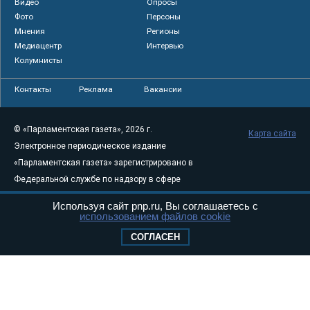
Видео
Опросы
Фото
Персоны
Мнения
Регионы
Медиацентр
Интервью
Колумнисты
Контакты
Реклама
Вакансии
© «Парламентская газета», 2026 г.
Карта сайта
Электронное периодическое издание
«Парламентская газета» зарегистрировано в
Федеральной службе по надзору в сфере
связи, информационных технологий и
Используя сайт pnp.ru, Вы соглашаетесь с
массовых коммуникаций (Роскомнадзор) 05
использованием файлов cookie
августа 2011 года. 18+
СОГЛАСЕН
Свидетельство о регистрации Эл № ФС77-
46097
Учредитель — АНО «Парламентская газета»
Исполняющий обязанности главного