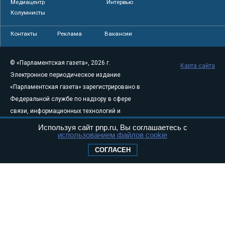
Медиацентр
Интервью
Колумнисты
Контакты
Реклама
Вакансии
© «Парламентская газета», 2026 г.
Карта сайта
Электронное периодическое издание
«Парламентская газета» зарегистрировано в
Федеральной службе по надзору в сфере
связи, информационных технологий и
массовых коммуникаций (Роскомнадзор) 05
Используя сайт pnp.ru, Вы соглашаетесь с
использованием файлов cookie
августа 2011 года. 18+
Свидетельство о регистрации Эл № ФС77-
СОГЛАСЕН
46097
Учредитель — АНО «Парламентская газета»
Исполняющий обязанности главного
редактора — Абдуллаев М.Р.
Тел.: +7 (495) 637–69–79 E-mail:
pg@pnp.ru
«Парламентская газета» - официальное еженедельное издание