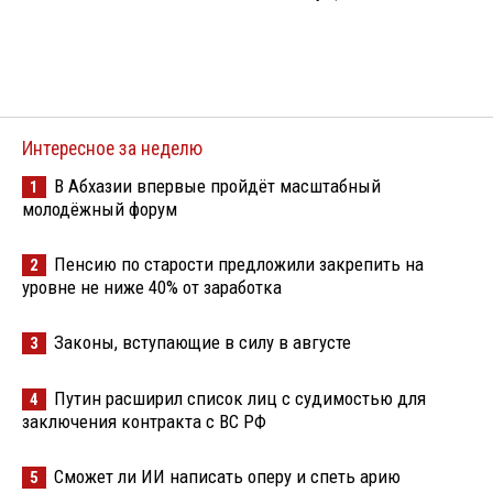
Интересное за неделю
В Абхазии впервые пройдёт масштабный
1
молодёжный форум
Пенсию по старости предложили закрепить на
2
уровне не ниже 40% от заработка
Законы, вступающие в силу в августе
3
Путин расширил список лиц с судимостью для
4
заключения контракта с ВС РФ
Сможет ли ИИ написать оперу и спеть арию
5