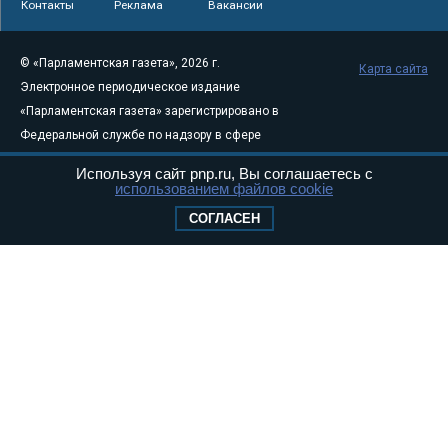
Контакты
Реклама
Вакансии
© «Парламентская газета», 2026 г.
Карта сайта
Электронное периодическое издание
«Парламентская газета» зарегистрировано в
Федеральной службе по надзору в сфере
связи, информационных технологий и
Используя сайт pnp.ru, Вы соглашаетесь с
массовых коммуникаций (Роскомнадзор) 05
использованием файлов cookie
августа 2011 года. 18+
СОГЛАСЕН
Свидетельство о регистрации Эл № ФС77-
46097
Учредитель — АНО «Парламентская газета»
Исполняющий обязанности главного
редактора — Абдуллаев М.Р.
Тел.: +7 (495) 637–69–79 E-mail:
pg@pnp.ru
«Парламентская газета» - официальное еженедельное издание
Федерального Собрания РФ. Издается с 1997 года. Учредители
газеты - Государственная Дума и Совет Федерации РФ. Официальный
публикатор федеральных конституционных законов, федеральных