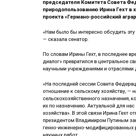
председателя Комитета Совета Фед
природопользованию Ирина Гехт в 
проекта «Германо-российский агра
«Нам было бы интересно обсудить эту 
— сказала сенатор.
По словам Ирины Гехт, в последнее в
диалог» превратился в центральное с
научными учреждениями и отраслями д
«На последней сессии Совета Федерац
отношение к сельскому хозяйству, — н
сельскохозяйственного назначения, к
их по назначению. Актуальной для нас
хозяйства». В этой связи Ирина Гехт 
президентом Владимиром Путиным зако
генно-инженерно-модифицированных р
научных работ.