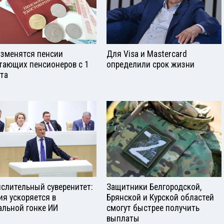
изменятся пенсии
Для Visа и Mastercard
тающих пенсионеров с 1
определили срок жизни
ста
слительный суверенитет:
Защитники Белгородской,
ия ускоряется в
Брянской и Курской областей
альной гонке ИИ
смогут быстрее получить
выплаты