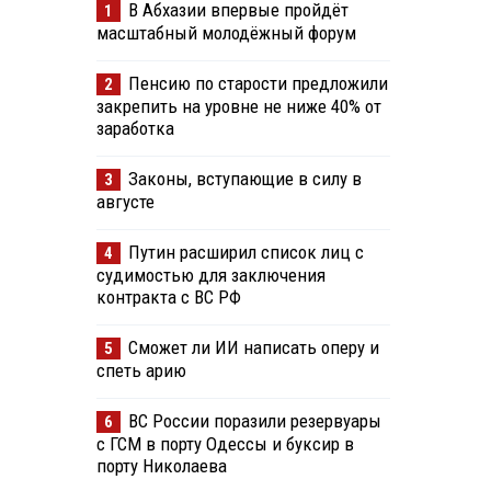
В Абхазии впервые пройдёт
1
масштабный молодёжный форум
Пенсию по старости предложили
2
закрепить на уровне не ниже 40% от
заработка
Законы, вступающие в силу в
3
августе
Путин расширил список лиц с
4
судимостью для заключения
контракта с ВС РФ
Сможет ли ИИ написать оперу и
5
спеть арию
ВС России поразили резервуары
6
с ГСМ в порту Одессы и буксир в
порту Николаева