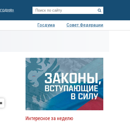
егодня»
Госдума
Совет Федерации
я
Авто
Недвижимость
Технологии
иза
Интересное за неделю