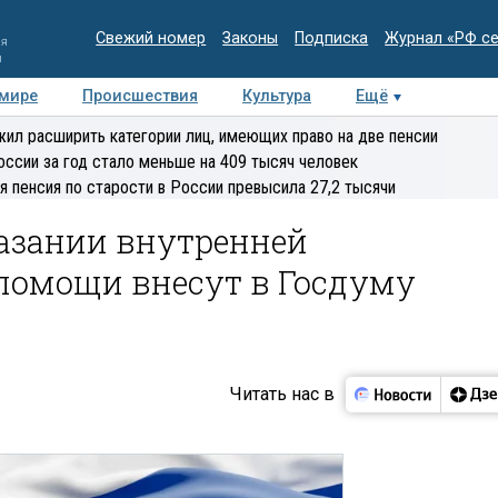
Свежий номер
Законы
Подписка
Журнал «РФ с
ия
и
 мире
Происшествия
Культура
Ещё
Медиацентр
Интервью
Колумнисты
Делова
ил расширить категории лиц, имеющих право на две пенсии
эксперт
оссии за год стало меньше на 409 тысяч человек
я пенсия по старости в России превысила 27,2 тысячи
казании внутренней
помощи внесут в Госдуму
Читать нас в