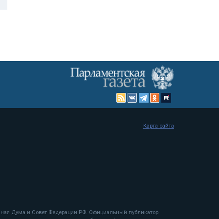
Карта сайта
енная Дума и Совет Федерации РФ. Официальный публикатор