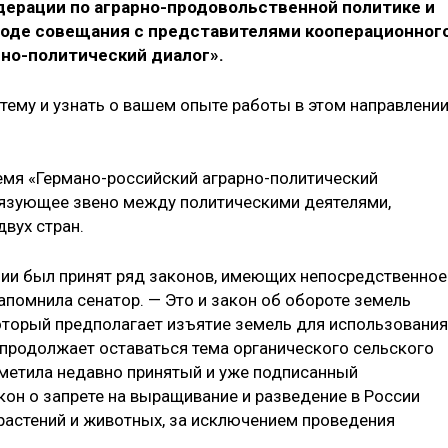
ерации по аграрно-продовольственной политике и
ходе совещания с представителями кооперационног
рно-политический диалог».
тему и узнать о вашем опыте работы в этом направлении
ремя «Германо-российский аграрно-политический
вязующее звено между политическими деятелями,
вух стран.
ии был принят ряд законов, имеющих непосредственное
апомнила сенатор. — Это и закон об обороте земель
оторый предполагает изъятие земель для использования
 продолжает оставаться тема органического сельского
отметила недавно принятый и уже подписанный
н о запрете на выращивание и разведение в России
астений и животных, за исключением проведения