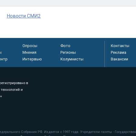
Новости СМИ2
Опросы
Фото
Контакты
ы
Мнения
Регионы
Реклама
ентр
Интервью
Колумнисты
Вакансии
регистрировано в
 технологий и
8+
.
дерального Собрания РФ. Издается с 1997 года. Учредители газеты - Государств