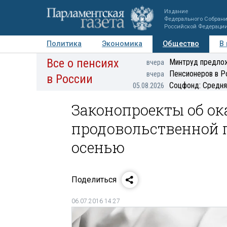
Издание
Федерального Собран
Российской Федераци
Политика
Экономика
Общество
В
Все о пенсиях
Фото
Авторы
Персоны
Мнения
Регионы
Минтруд предлож
вчера
Пенсионеров в Р
вчера
в России
Соцфонд: Средня
05.08.2026
Законопроекты об о
продовольственной 
осенью
Поделиться
06.07.2016 14:27