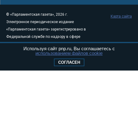
© «Парламентская газета», 2026 г.
Карта сайта
Электронное периодическое издание
«Парламентская газета» зарегистрировано в
Федеральной службе по надзору в сфере
связи, информационных технологий и
Используя сайт pnp.ru, Вы соглашаетесь с
массовых коммуникаций (Роскомнадзор) 05
использованием файлов cookie
августа 2011 года. 18+
СОГЛАСЕН
Свидетельство о регистрации Эл № ФС77-
46097
Учредитель — АНО «Парламентская газета»
Исполняющий обязанности главного
редактора — Абдуллаев М.Р.
Тел.: +7 (495) 637–69–79 E-mail:
pg@pnp.ru
«Парламентская газета» - официальное еженедельное издание
Федерального Собрания РФ. Издается с 1997 года. Учредители
газеты - Государственная Дума и Совет Федерации РФ. Официальный
публикатор федеральных конституционных законов, федеральных
законов и актов палат Федерального Собрания. «Парламентская