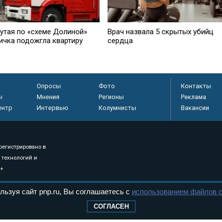
утая по «схеме Долиной»
Врач назвала 5 скрытых убийц
ичка подожгла квартиру
сердца
Опросы
Фото
Контакты
ы
Мнения
Регионы
Реклама
ентр
Интервью
Колумнисты
Вакансии
регистрировано в
 технологий и
8+
льзуя сайт pnp.ru, Вы соглашаетесь с
использованием файлов c
.
СОГЛАСЕН