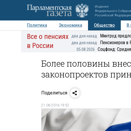
Издание
Федерального Собран
Российской Федераци
Политика
Экономика
Общество
В
Все о пенсиях
Фото
Авторы
Персоны
Мнения
Регионы
Минтруд предло
два дня назад
Пенсионеров в 
два дня назад
в России
Соцфонд: Средня
05.08.2026
Более половины вне
законопроектов при
Поделиться
21.06.2016 19:52