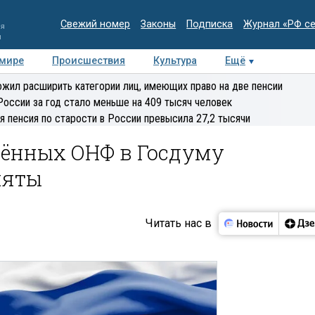
Свежий номер
Законы
Подписка
Журнал «РФ с
ия
и
 мире
Происшествия
Культура
Ещё
Медиацентр
Интервью
Колумнисты
Делова
жил расширить категории лиц, имеющих право на две пенсии
эксперт
России за год стало меньше на 409 тысяч человек
я пенсия по старости в России превысила 27,2 тысячи
сённых ОНФ в Госдуму
няты
Читать нас в