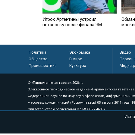
Игрок Аргентины устроил
Обман
потасовку после финала ЧМ
москв
Политика
Экономика
Видео
Общество
В мире
Персон
Происшествия
Культура
Медиац
© «Парламентская газета», 2026 г.
Электронное периодическое издание «Парламентская газета» за
Федеральной службе по надзору в сфере связи, информационных
массовых коммуникаций (Роскомнадзор) 05 августа 2011 года. 1
Свидетельство о регистрации Эл № ФС77-46097
Учредитель — АНО «Парламентская газета»
Испо
Исполняющий обязанности главного редактора — Абдуллаев М.Р
Тел.: +7 (495) 637–69–79 E-mail:
pg@pnp.ru