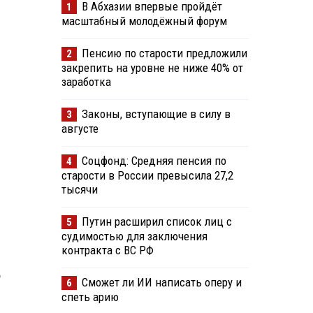
В Абхазии впервые пройдёт
1
масштабный молодёжный форум
Пенсию по старости предложили
2
закрепить на уровне не ниже 40% от
заработка
Законы, вступающие в силу в
3
августе
Соцфонд: Средняя пенсия по
4
старости в России превысила 27,2
тысячи
Путин расширил список лиц с
5
судимостью для заключения
контракта с ВС РФ
о
Сможет ли ИИ написать оперу и
6
спеть арию