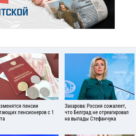
изменятся пенсии
Захарова: Россия сожалеет,
тающих пенсионеров с 1
что Белград не отреагировал
ста
на выпады Стефанчука