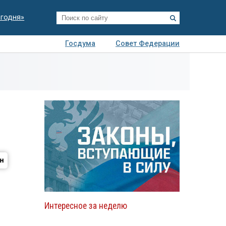
егодня»
Госдума
Совет Федерации
я
Авто
Недвижимость
Технологии
иза
Интересное за неделю