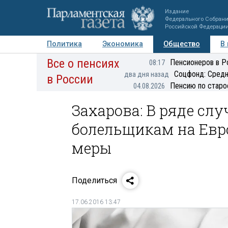
Издание
Федерального Собран
Российской Федераци
Политика
Экономика
Общество
В
Все о пенсиях
Фото
Авторы
Персоны
Мнения
Регионы
Пенсионеров в Р
08:17
Соцфонд: Средн
два дня назад
в России
Пенсию по старо
04.08.2026
Захарова: В ряде сл
болельщикам на Евр
меры
Поделиться
17.06.2016 13:47