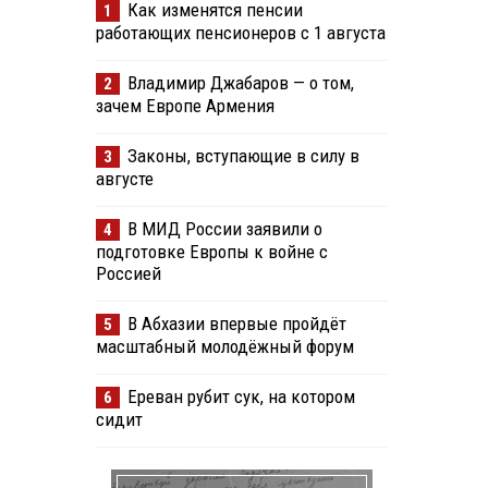
Как изменятся пенсии
1
работающих пенсионеров с 1 августа
Владимир Джабаров — о том,
2
зачем Европе Армения
Законы, вступающие в силу в
3
августе
В МИД России заявили о
4
подготовке Европы к войне с
Россией
В Абхазии впервые пройдёт
5
масштабный молодёжный форум
Ереван рубит сук, на котором
6
сидит