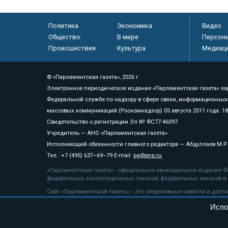
Политика
Экономика
Видео
Общество
В мире
Персон
Происшествия
Культура
Медиац
© «Парламентская газета», 2026 г.
Электронное периодическое издание «Парламентская газета» за
Федеральной службе по надзору в сфере связи, информационных
массовых коммуникаций (Роскомнадзор) 05 августа 2011 года. 1
Свидетельство о регистрации Эл № ФС77-46097
Учредитель — АНО «Парламентская газета»
Исполняющий обязанности главного редактора — Абдуллаев М.Р
Тел.: +7 (495) 637–69–79 E-mail:
pg@pnp.ru
«Парламентская газета» - официальное еженедельное издание Фе
федеральных конституционных законов, федеральных законов и а
Сайт «Парламентской газеты» - это оперативные новости и дост
«Парламентской газеты» активная ссылка на pnp.ru обязательна.
Испо
На информационном ресурсе применяются
рекомендательные т
Положение о защите персональных данных