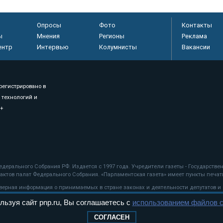
Опросы
Фото
Контакты
ы
Мнения
Регионы
Реклама
ентр
Интервью
Колумнисты
Вакансии
регистрировано в
 технологий и
8+
.
дерального Собрания РФ. Издается с 1997 года. Учредители газеты - Государств
ктов палат Федерального Собрания. «Парламентская газета» имеет пункты печати
оверная информация о принимаемых в стране законах и деятельности депутатов и
льзуя сайт pnp.ru, Вы соглашаетесь с
использованием файлов c
ехнологии
СОГЛАСЕН