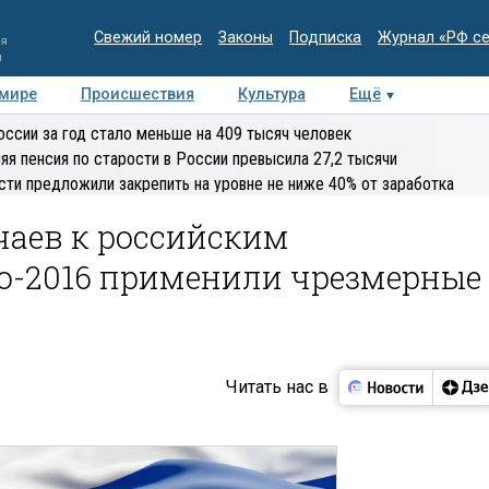
Свежий номер
Законы
Подписка
Журнал «РФ с
ия
и
 мире
Происшествия
Культура
Ещё
Медиацентр
Интервью
Колумнисты
Делова
оссии за год стало меньше на 409 тысяч человек
эксперт
яя пенсия по старости в России превысила 27,2 тысячи
сти предложили закрепить на уровне не ниже 40% от заработка
учаев к российским
о-2016 применили чрезмерные
Читать нас в