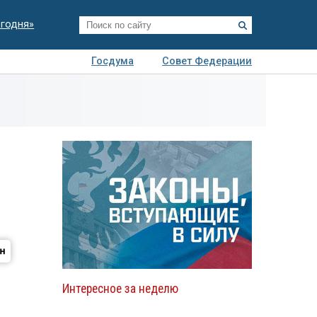
егодня»
Госдума
Совет Федерации
я
Авто
Недвижимость
Технологии
иза
Интересное за неделю