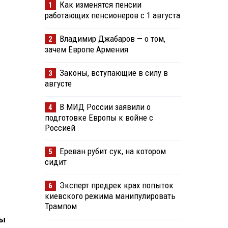
Как изменятся пенсии
1
работающих пенсионеров с 1 августа
Владимир Джабаров — о том,
2
зачем Европе Армения
Законы, вступающие в силу в
3
августе
В МИД России заявили о
4
подготовке Европы к войне с
Россией
Ереван рубит сук, на котором
5
сидит
Эксперт предрек крах попыток
6
киевского режима манипулировать
Трампом
ны