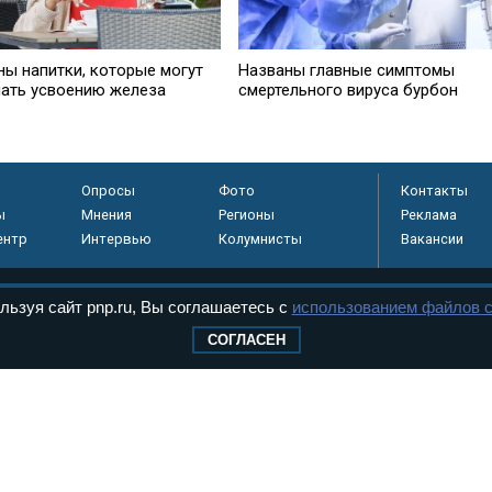
ны напитки, которые могут
Названы главные симптомы
ать усвоению железа
смертельного вируса бурбон
Опросы
Фото
Контакты
ы
Мнения
Регионы
Реклама
ентр
Интервью
Колумнисты
Вакансии
льзуя сайт pnp.ru, Вы соглашаетесь с
использованием файлов c
регистрировано в
СОГЛАСЕН
 технологий и
8+
.