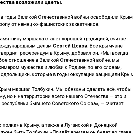
ества возложили цветы.
 в годы Великой Отечественной войны освободили Крым
ропу от немецко-фашистских захватчиков.
амятнику маршала станет хорошей традицией, считает
 международным делам
Сергей Цеков
. Все крымчане
дтвердил референдум в Крыму, добавил он. «Мы всегда
обое отношение в Великой Отечественной войне, мы
римером мужества и любви к Родине, по его словам,
подпольщики, которые в годы оккупации защищали Крым
Крым маршал Толбухин. Мы обязаны сделать всё, чтобы
у, но и на территории всего нашего Отечества — это и
ие республики бывшего Советского Союза», — считает
о полка» в Крыму, а также в Луганской и Донецкой
жен быть Толбухин. «Придёт время и он будет во главе