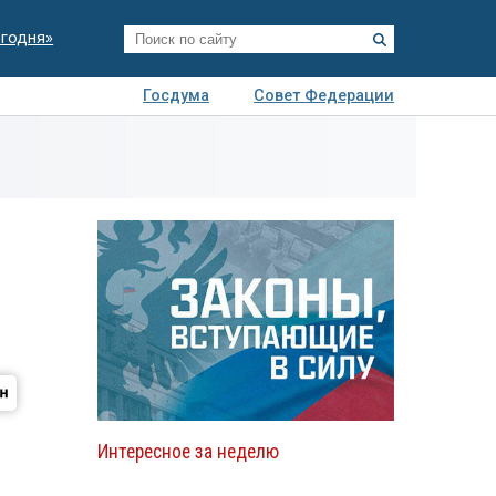
егодня»
Госдума
Совет Федерации
я
Авто
Недвижимость
Технологии
иза
Интересное за неделю