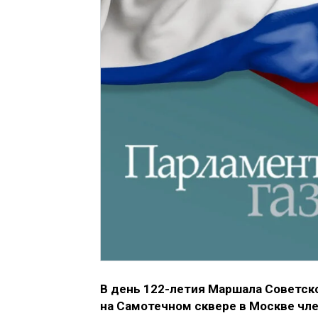
В день 122-летия Маршала Советско
на Самотечном сквере в Москве чл