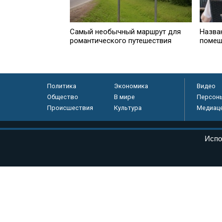
Самый необычный маршрут для
Назва
романтического путешествия
помеш
Политика
Экономика
Видео
Общество
В мире
Персон
Происшествия
Культура
Медиац
© «Парламентская газета», 2026 г.
Испо
Электронное периодическое издание «Парламентская газета» за
Федеральной службе по надзору в сфере связи, информационных
массовых коммуникаций (Роскомнадзор) 05 августа 2011 года. 1
Свидетельство о регистрации Эл № ФС77-46097
Учредитель — АНО «Парламентская газета»
Исполняющий обязанности главного редактора — Абдуллаев М.Р
Тел.: +7 (495) 637–69–79 E-mail:
pg@pnp.ru