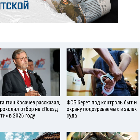
тантин Косачев рассказал,
ФСБ берет под контроль быт и
проходил отбор на «Поезд
охрану подозреваемых в залах
ти» в 2026 году
суда