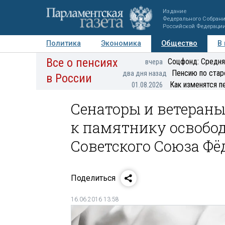
Издание
Федерального Собран
Российской Федераци
Политика
Экономика
Общество
В
Все о пенсиях
Фото
Авторы
Персоны
Мнения
Регионы
Соцфонд: Средня
вчера
Пенсию по стар
два дня назад
в России
Как изменятся п
01.08.2026
Сенаторы и ветеран
к памятнику освоб
Советского Союза Ф
Поделиться
16.06.2016 13:58