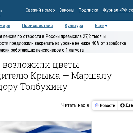
Свежий номер
Законы
Подписка
Журнал «РФ с
ия
и
 мире
Происшествия
Культура
Ещё
Медиацентр
Интервью
Колумнисты
Делова
я пенсия по старости в России превысила 27,2 тысячи
эксперт
ости предложили закрепить на уровне не ниже 40% от заработка
енсии работающих пенсионеров с 1 августа
ы возложили цветы
одителю Крыма — Маршалу
ёдору Толбухину
Читать нас в