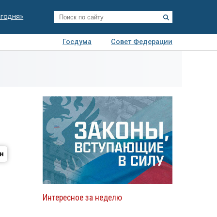
егодня»
Госдума
Совет Федерации
я
Авто
Недвижимость
Технологии
иза
Интересное за неделю