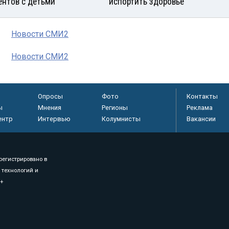
ентов с детьми
испортить здоровье
Новости СМИ2
Новости СМИ2
Опросы
Фото
Контакты
ы
Мнения
Регионы
Реклама
ентр
Интервью
Колумнисты
Вакансии
регистрировано в
 технологий и
8+
.