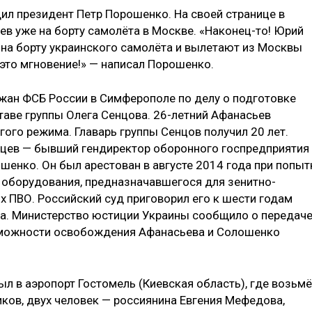
рдил президент Петр Порошенко. На своей странице в
цев уже на борту самолёта в Москве. «Наконец-то! Юрий
на борту украинского самолёта и вылетают из Москвы
 это мгновение!» — написал Порошенко.
жан ФСБ России в Симферополе по делу о подготовке
таве группы Олега Сенцова. 26-летний Афанасьев
гого режима. Главарь группы Сенцов получил 20 лет.
нцев — бывший гендиректор оборонного госпредприятия
шенко. Он был арестован в августе 2014 года при попыт
 оборудования, предназначавшегося для зенитно-
х ПВО. Российский суд приговорил его к шести годам
ма. Министерство юстиции Украины сообщило о передач
зможности освобождения Афанасьева и Солошенко
л в аэропорт Гостомель (Киевская область), где возьмё
иков, двух человек — россиянина Евгения Мефедова,