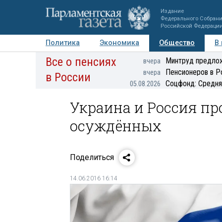
Издание
Федерального Собран
Российской Федераци
Политика
Экономика
Общество
В
Все о пенсиях
Фото
Авторы
Персоны
Мнения
Регионы
Минтруд предлож
вчера
Пенсионеров в Р
вчера
в России
Соцфонд: Средня
05.08.2026
Украина и Россия пр
осуждённых
Поделиться
14.06.2016 16:14