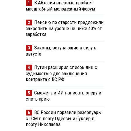
В Абхазии впервые пройдёт
1
масштабный молодёжный форум
Пенсию по старости предложили
2
закрепить на уровне не ниже 40% от
заработка
Законы, вступающие в силу в
3
августе
Путин расширил список лиц с
4
судимостью для заключения
контракта с ВС РФ
Сможет ли ИИ написать оперу и
5
спеть арию
ВС России поразили резервуары
6
с ГСМ в порту Одессы и буксир в
порту Николаева