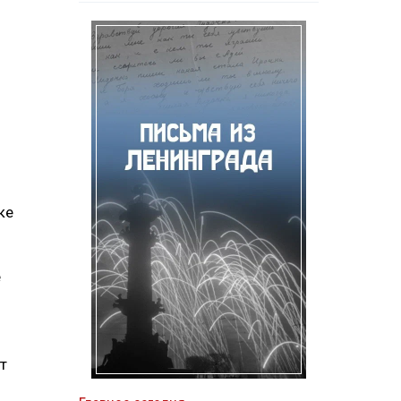
ке
е
т