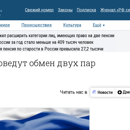
Свежий номер
Законы
Подписка
Журнал «РФ с
ия
и
 мире
Происшествия
Культура
Ещё
Медиацентр
Интервью
Колумнисты
Делова
ил расширить категории лиц, имеющих право на две пенсии
эксперт
оссии за год стало меньше на 409 тысяч человек
я пенсия по старости в России превысила 27,2 тысячи
оведут обмен двух пар
Читать нас в