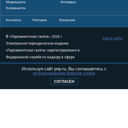
Медиацентр
Интервью
Колумнисты
Контакты
Реклама
Вакансии
© «Парламентская газета», 2026 г.
Карта сайта
Электронное периодическое издание
«Парламентская газета» зарегистрировано в
Федеральной службе по надзору в сфере
связи, информационных технологий и
Используя сайт pnp.ru, Вы соглашаетесь с
массовых коммуникаций (Роскомнадзор) 05
использованием файлов cookie
августа 2011 года. 18+
СОГЛАСЕН
Свидетельство о регистрации Эл № ФС77-
46097
Учредитель — АНО «Парламентская газета»
Исполняющий обязанности главного
редактора — Абдуллаев М.Р.
Тел.: +7 (495) 637–69–79 E-mail:
pg@pnp.ru
«Парламентская газета» - официальное еженедельное издание