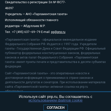
Свидетельство о регистрации Эл № ФС77-
46097
Учредитель — АНО «Парламентская газета»
Исполняющий обязанности главного
редактора — Абдуллаев М.Р.
Тел.: +7 (495) 637–69–79 E-mail:
pg@pnp.ru
«Парламентская газета» - официальное еженедельное издание
Федерального Собрания РФ. Издается с 1997 года. Учредители
газеты - Государственная Дума и Совет Федерации РФ. Официальный
публикатор федеральных конституционных законов, федеральных
законов и актов палат Федерального Собрания. «Парламентская
газета» имеет пункты печати и представительства в десяти субъектах
федерации.
Сайт «Парламентской газеты» - это оперативные новости и
достоверная информация о принимаемых в стране законах и
деятельности депутатов и сенаторов. При использовании материалов
сайта «Парламентской газеты» активная ссылка на pnp.ru
обязательна.
Используя сайт pnp.ru, Вы соглашаетесь с
На информационном ресурсе применяются
рекомендательные
использованием файлов cookie
технологии
Положение о защите персональных данных
СОГЛАСЕН