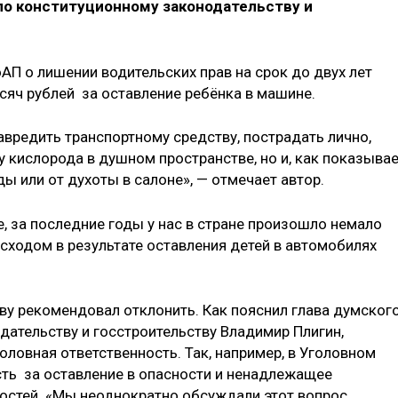
о конституционному законодательству и
АП о лишении водительских прав на срок до двух лет
сяч рублей за оставление ребёнка в машине.
авредить транспортному средству, пострадать лично,
у кислорода в душном пространстве, но и, как показыва
ды или от духоты в салоне», — отмечает автор.
е, за последние годы у нас в стране произошло немало
сходом в результате оставления детей в автомобилях
у рекомендовал отклонить. Как пояснил глава думског
дательству и госстроительству Владимир Плигин,
ловная ответственность. Так, например, в Уголовном
ть за оставление в опасности и ненадлежащее
остей. «Мы неоднократно обсуждали этот вопрос.