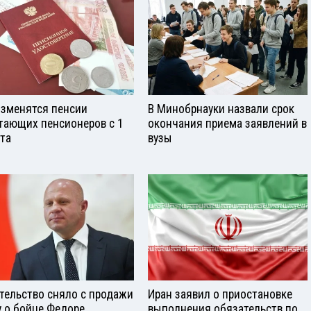
изменятся пенсии
В Минобрнауки назвали срок
тающих пенсионеров с 1
окончания приема заявлений в
ста
вузы
тельство сняло с продажи
Иран заявил о приостановке
у о бойце Федоре
выполнения обязательств по