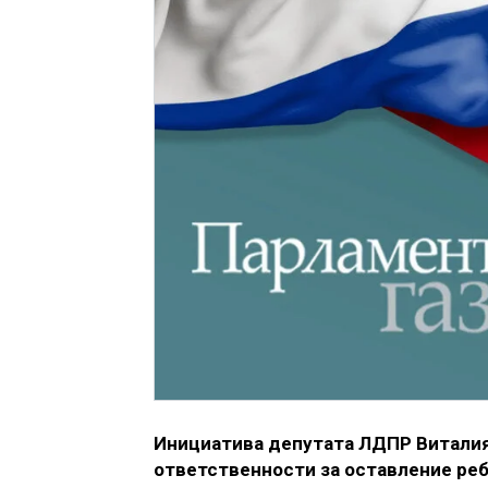
Инициатива депутата ЛДПР Виталия
ответственности за оставление ре