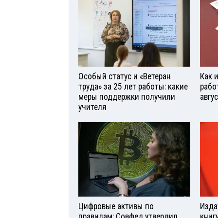
Особый статус и «Ветеран
Как 
труда» за 25 лет работы: какие
рабо
меры поддержки получили
авгу
учителя
Цифровые активы по
Изда
правилам: Совфед утвердил
книг