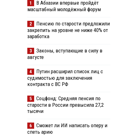
В Абхазии впервые пройдёт
1
масштабный молодёжный форум
Пенсию по старости предложили
2
закрепить на уровне не ниже 40% от
заработка
Законы, вступающие в силу в
3
августе
Путин расширил список лиц с
4
судимостью для заключения
контракта с ВС РФ
Соцфонд: Средняя пенсия по
5
старости в России превысила 27,2
тысячи
Сможет ли ИИ написать оперу и
6
спеть арию