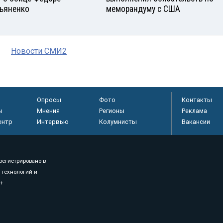
ьяненко
меморандуму с США
Новости СМИ2
Опросы
Фото
Контакты
ы
Мнения
Регионы
Реклама
ентр
Интервью
Колумнисты
Вакансии
регистрировано в
 технологий и
8+
.