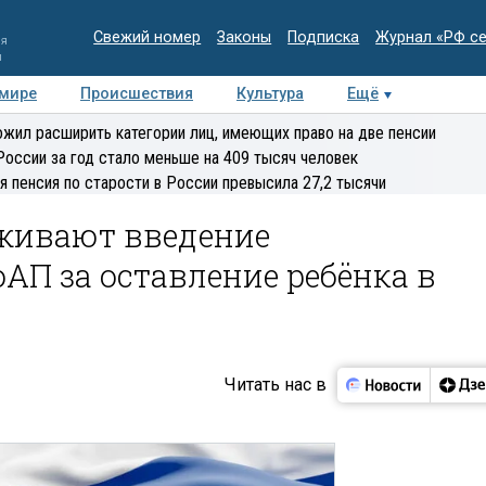
Свежий номер
Законы
Подписка
Журнал «РФ с
ия
и
 мире
Происшествия
Культура
Ещё
Медиацентр
Интервью
Колумнисты
Делова
жил расширить категории лиц, имеющих право на две пенсии
эксперт
России за год стало меньше на 409 тысяч человек
я пенсия по старости в России превысила 27,2 тысячи
рживают введение
оАП за оставление ребёнка в
Читать нас в