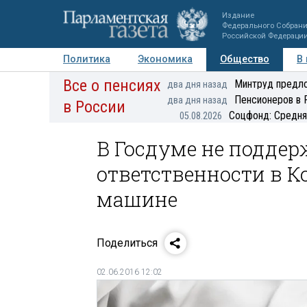
Издание
Федерального Собран
Российской Федераци
Политика
Экономика
Общество
В
Все о пенсиях
Фото
Авторы
Персоны
Мнения
Регионы
Минтруд предло
два дня назад
Пенсионеров в 
два дня назад
в России
Соцфонд: Средня
05.08.2026
В Госдуме не подде
ответственности в К
машине
Поделиться
02.06.2016 12:02