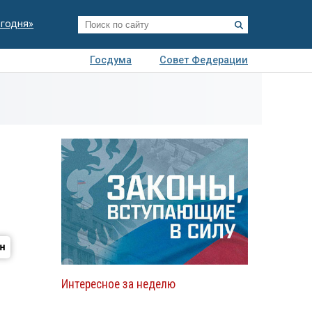
егодня»
Госдума
Совет Федерации
я
Авто
Недвижимость
Технологии
иза
Интересное за неделю