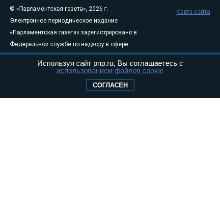
© «Парламентская газета», 2026 г.
Карта сайта
Электронное периодическое издание
«Парламентская газета» зарегистрировано в
Федеральной службе по надзору в сфере
связи, информационных технологий и
Используя сайт pnp.ru, Вы соглашаетесь с
массовых коммуникаций (Роскомнадзор) 05
использованием файлов cookie
августа 2011 года. 18+
СОГЛАСЕН
Свидетельство о регистрации Эл № ФС77-
46097
Учредитель — АНО «Парламентская газета»
Исполняющий обязанности главного
редактора — Абдуллаев М.Р.
Тел.: +7 (495) 637–69–79 E-mail:
pg@pnp.ru
«Парламентская газета» - официальное еженедельное издание
Федерального Собрания РФ. Издается с 1997 года. Учредители
газеты - Государственная Дума и Совет Федерации РФ. Официальный
публикатор федеральных конституционных законов, федеральных
законов и актов палат Федерального Собрания. «Парламентская
газета» имеет пункты печати и представительства в десяти субъектах
федерации.