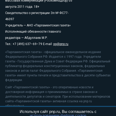
массовых коммуникаций (Роскомнадзор) 05
августа 2011 года. 18+
Свидетельство о регистрации Эл № ФС77-
46097
Учредитель — АНО «Парламентская газета»
Исполняющий обязанности главного
редактора — Абдуллаев М.Р.
Тел.: +7 (495) 637–69–79 E-mail:
pg@pnp.ru
«Парламентская газета» - официальное еженедельное издание
Федерального Собрания РФ. Издается с 1997 года. Учредители
газеты - Государственная Дума и Совет Федерации РФ. Официальный
публикатор федеральных конституционных законов, федеральных
законов и актов палат Федерального Собрания. «Парламентская
газета» имеет пункты печати и представительства в десяти субъектах
федерации.
Сайт «Парламентской газеты» - это оперативные новости и
достоверная информация о принимаемых в стране законах и
деятельности депутатов и сенаторов. При использовании материалов
сайта «Парламентской газеты» активная ссылка на pnp.ru
обязательна.
Используя сайт pnp.ru, Вы соглашаетесь с
На информационном ресурсе применяются
рекомендательные
использованием файлов cookie